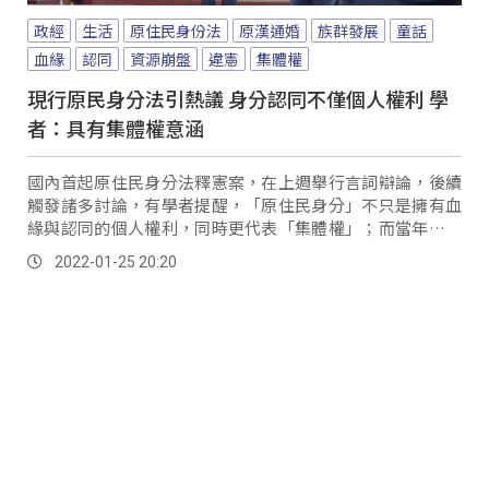
政經
生活
原住民身份法
原漢通婚
族群發展
童話
血緣
認同
資源崩盤
違憲
集體權
現行原民身分法引熱議 身分認同不僅個人權利 學
者：具有集體權意涵
國內首起原住民身分法釋憲案，在上週舉行言詞辯論，後續
觸發諸多討論，有學者提醒，「原住民身分」不只是擁有血
緣與認同的個人權利，同時更代表「集體權」；而當年之所
以要訂定原住民身分，正是為要維持原住民族文化結構的穩
2022-01-25 20:20
定性。