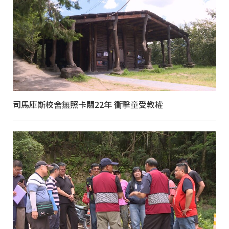
司馬庫斯校舍無照卡關22年 衝擊童受教權