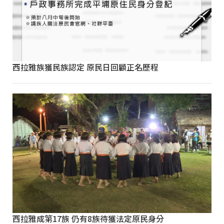
西拉雅族獲民族認定 原民日回顧正名歷程
西拉雅成第17族 仍有8族待獲法定原民身分