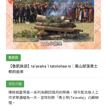
魯凱族
【魯凱族語】ta‘avalra ‘i tatolohae ni｜萬山部落勇士
祭的由來
文化介紹
傳統祖靈祭是一系列為期四個月的祭典，現今配合族人工
作求學濃縮為一天，並特別將「勇士祭(Ta‘avala)」凸顯辦
理。