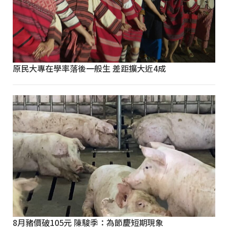
原民大專在學率落後一般生 差距擴大近4成
8月豬價破105元 陳駿季：為節慶短期現象