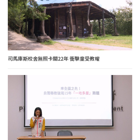
司馬庫斯校舍無照卡關22年 衝擊童受教權