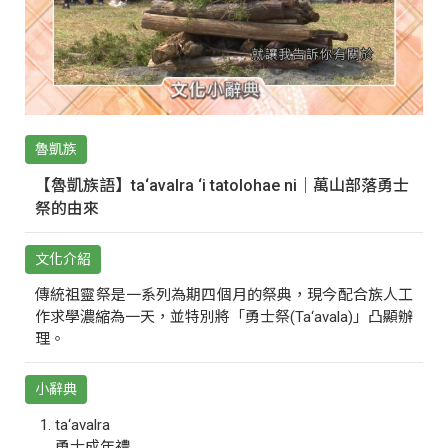
魯凱族
【魯凱族語】ta‘avalra ‘i tatolohae ni｜萬山部落勇士
祭的由來
文化介紹
傳統祖靈祭是一系列為期四個月的祭典，現今配合族人工
作求學濃縮為一天，並特別將「勇士祭(Ta‘avala)」凸顯辦
理。
小辭典
ta‘avalra
勇士成年禮