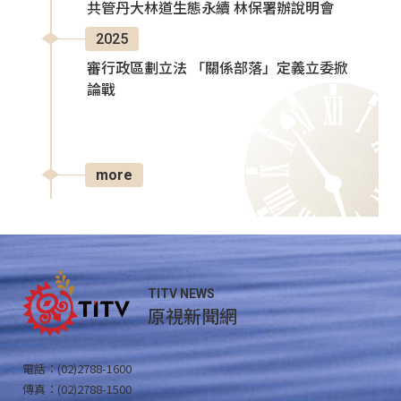
共管丹大林道生態永續 林保署辦說明會
2025
審行政區劃立法 「關係部落」定義立委掀
論戰
more
TITV NEWS
原視新聞網
電話：(02)2788-1600
傳真：(02)2788-1500