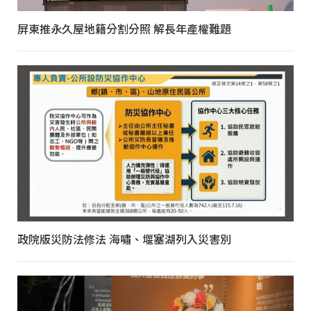
屏東推永久屋地籍分割分照 解長年產權難題
政院版災防法修法 海嘯、堰塞湖列入災害別