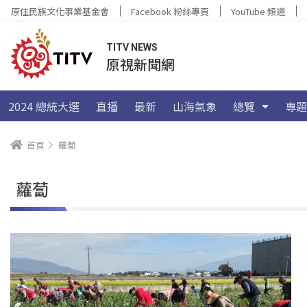
原住民族文化事業基金會
Facebook 粉絲專頁
YouTube 頻道
TITV NEWS
原視新聞網
2024 總統大選
直播
最新
山海氣象
總覽
專題
首頁
蘿蔔
蘿蔔