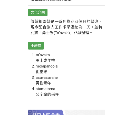
文化介紹
傳統祖靈祭是一系列為期四個月的祭典，
現今配合族人工作求學濃縮為一天，並特
別將「勇士祭(Ta‘avala)」凸顯辦理。
小辭典
ta‘avalra
勇士成年禮
molapangolai
祖靈祭
asavasavahe
男性青年
atamatama
父字輩的稱呼
歷史上的今天