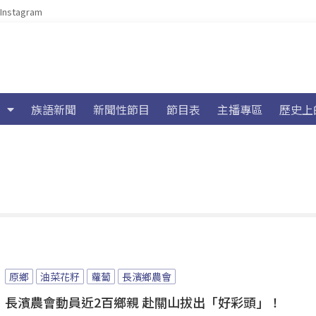
Instagram
族語新聞
新聞性節目
節目表
主播專區
歷史上
原鄉
油菜花籽
蘿蔔
長濱鄉農會
長濱農會動員近2百鄉親 赴關山拔出「好彩頭」！