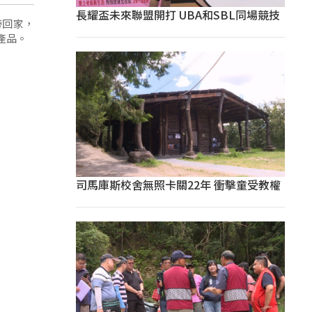
長耀盃未來聯盟開打 UBA和SBL同場競技
帶回家，
產品。
司馬庫斯校舍無照卡關22年 衝擊童受教權