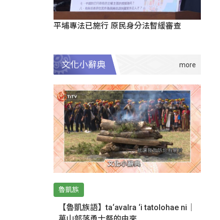
平埔專法已施行 原民身分法暫緩審查
文化小辭典
魯凱族
【魯凱族語】ta‘avalra ‘i tatolohae ni｜
萬山部落勇士祭的由來