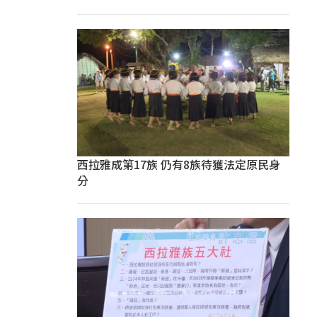
西拉雅成第17族 仍有8族待獲法定原民身
分