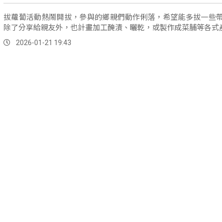
拔蘿蔔活動熱鬧開拔，參與的鄉親們動作俐落，希望能多拔一些
除了分享給親友外，也計畫加工醃漬、曬乾，或製作成菜脯等各式
2026-01-21 19:43