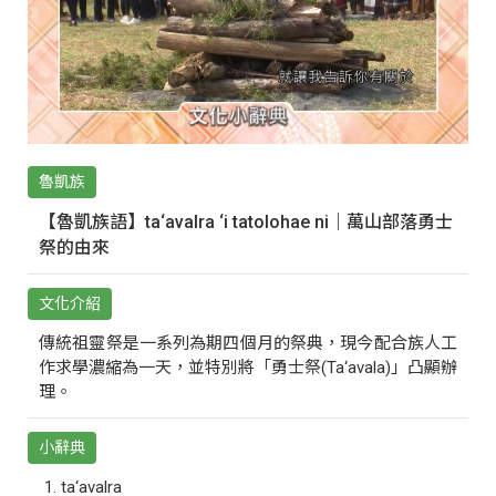
魯凱族
【魯凱族語】ta‘avalra ‘i tatolohae ni｜萬山部落勇士
祭的由來
文化介紹
傳統祖靈祭是一系列為期四個月的祭典，現今配合族人工
作求學濃縮為一天，並特別將「勇士祭(Ta‘avala)」凸顯辦
理。
小辭典
ta‘avalra