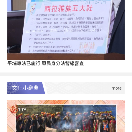
平埔專法已施行 原民身分法暫緩審查
文化小辭典