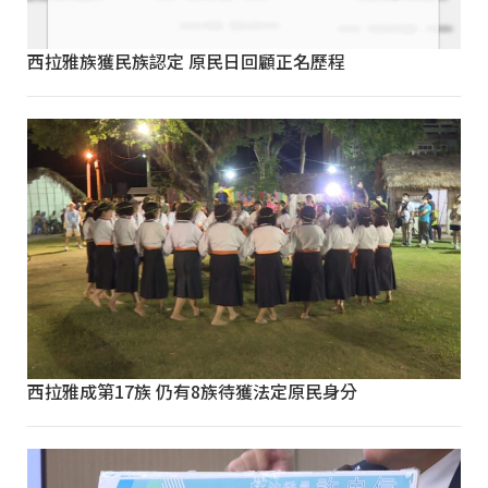
西拉雅族獲民族認定 原民日回顧正名歷程
西拉雅成第17族 仍有8族待獲法定原民身分