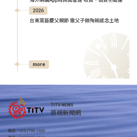
海外網購App為民間營運 收費、個資引疑慮
2026
台東窯藝慶父親節 邀父子做陶碗感念土地
more
TITV NEWS
原視新聞網
電話：(02)2788-1600