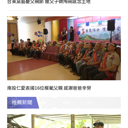
台東窯藝慶父親節 邀父子做陶碗感念土地
南投仁愛表揚16位模範父親 感謝爸爸辛勞
推薦新聞