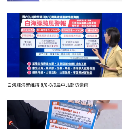
白海豚海警維持 8/8-8/9晨中北部防豪雨