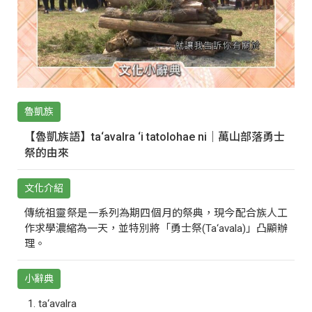
魯凱族
【魯凱族語】ta‘avalra ‘i tatolohae ni｜萬山部落勇士
祭的由來
文化介紹
傳統祖靈祭是一系列為期四個月的祭典，現今配合族人工
作求學濃縮為一天，並特別將「勇士祭(Ta‘avala)」凸顯辦
理。
小辭典
ta‘avalra