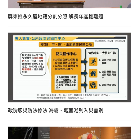
屏東推永久屋地籍分割分照 解長年產權難題
政院版災防法修法 海嘯、堰塞湖列入災害別