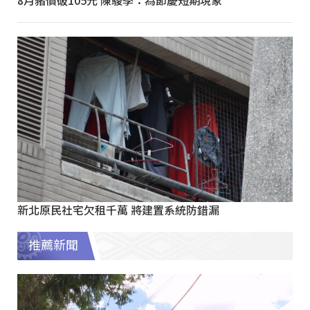
8月豬價破105元 陳駿季：為節慶短期現象
新北原民社宅欠租千萬 將建置系統防錯漏
推薦新聞