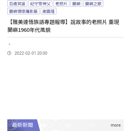
百歲冥誕
紀守常神父
老照片
蘭嶼
蘭嶼之歌
蘭嶼情懷攝影展
謝震隆
【雅美達悟族語專題報導】說故事的老照片 重現
蘭嶼1960年代風貌
。
2022-02-01 20:00
最新新聞