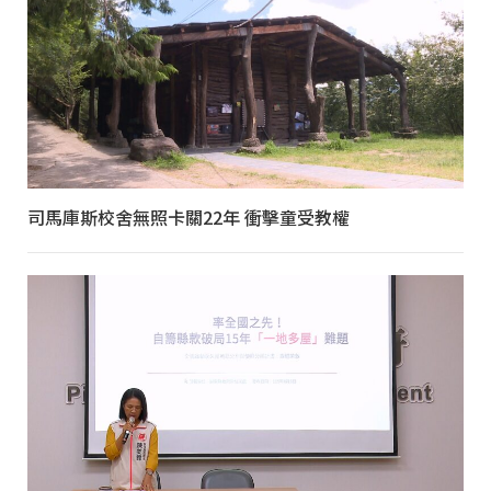
司馬庫斯校舍無照卡關22年 衝擊童受教權