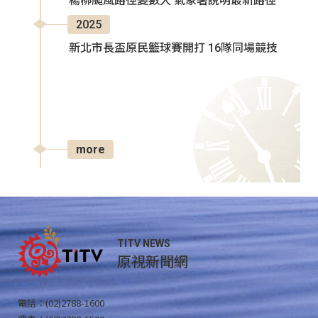
楊柳颱風路徑變數大 氣象署說明最新路徑
2025
新北市長盃原民籃球賽開打 16隊同場競技
more
TITV NEWS
原視新聞網
電話：(02)2788-1600