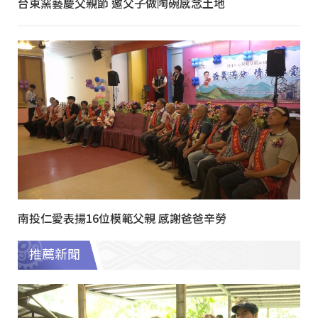
台東窯藝慶父親節 邀父子做陶碗感念土地
南投仁愛表揚16位模範父親 感謝爸爸辛勞
推薦新聞