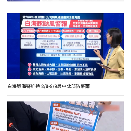
白海豚海警維持 8/8-8/9晨中北部防豪雨