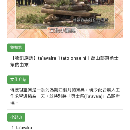
魯凱族
【魯凱族語】ta‘avalra ‘i tatolohae ni｜萬山部落勇士
祭的由來
文化介紹
傳統祖靈祭是一系列為期四個月的祭典，現今配合族人工
作求學濃縮為一天，並特別將「勇士祭(Ta‘avala)」凸顯辦
理。
小辭典
ta‘avalra