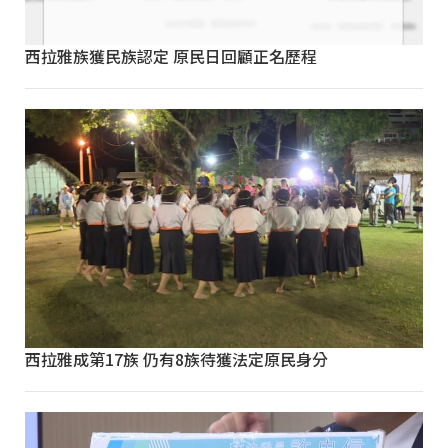
西拉雅族獲民族認定 原民日回顧正名歷程
西拉雅成第17族 仍有8族待獲法定原民身分