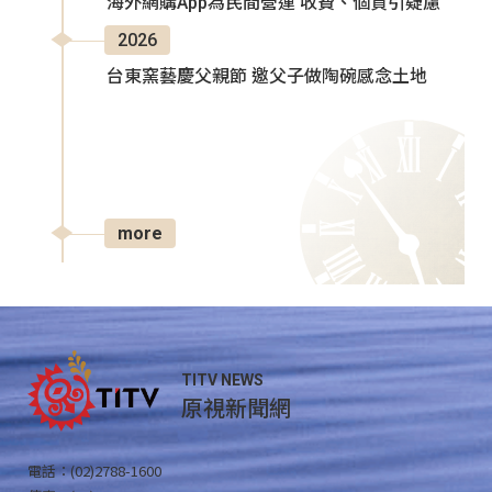
海外網購App為民間營運 收費、個資引疑慮
2026
台東窯藝慶父親節 邀父子做陶碗感念土地
more
TITV NEWS
原視新聞網
電話：(02)2788-1600