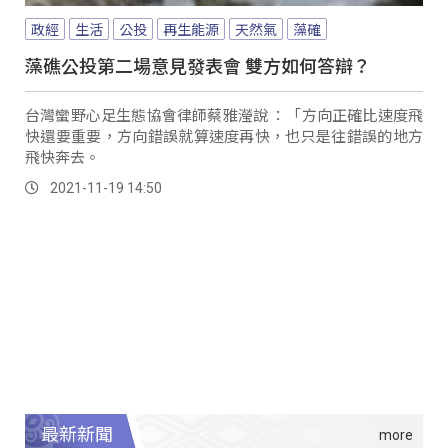
政經
生活
公投
再生能源
天然氣
藻確
藻礁公投第二場意見發表會 雙方如何答辯？
台灣蠻野心足生態協會律師蔡雅瀅說 ：「方向正確比速度飛
快還要重要，方向錯誤就算速度再快，也只是往錯誤的地方
飛快奔去。
2021-11-19 14:50
最新新聞