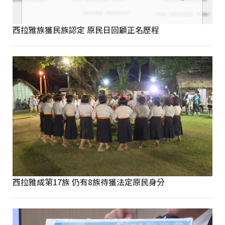
西拉雅族獲民族認定 原民日回顧正名歷程
西拉雅成第17族 仍有8族待獲法定原民身分