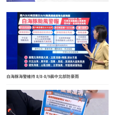
白海豚海警維持 8/8-8/9晨中北部防豪雨