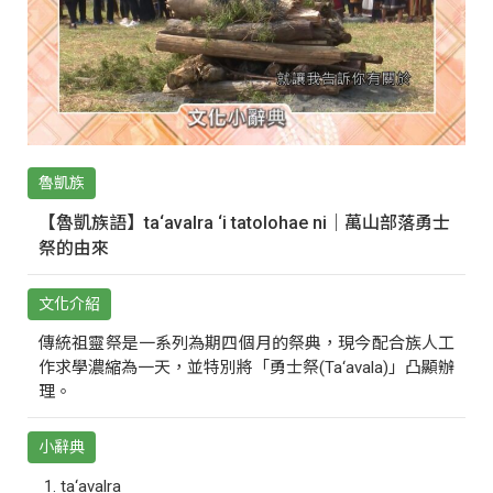
魯凱族
【魯凱族語】ta‘avalra ‘i tatolohae ni｜萬山部落勇士
祭的由來
文化介紹
傳統祖靈祭是一系列為期四個月的祭典，現今配合族人工
作求學濃縮為一天，並特別將「勇士祭(Ta‘avala)」凸顯辦
理。
小辭典
ta‘avalra