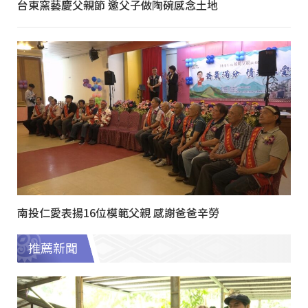
台東窯藝慶父親節 邀父子做陶碗感念土地
南投仁愛表揚16位模範父親 感謝爸爸辛勞
推薦新聞