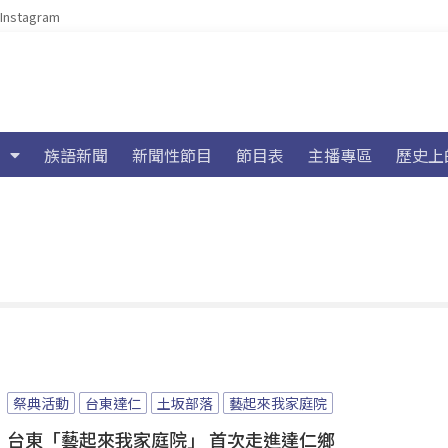
Instagram
族語新聞
新聞性節目
節目表
主播專區
歷史上
祭典活動
台東達仁
土坂部落
藝起來我家庭院
台東「藝起來我家庭院」 首次走進達仁鄉