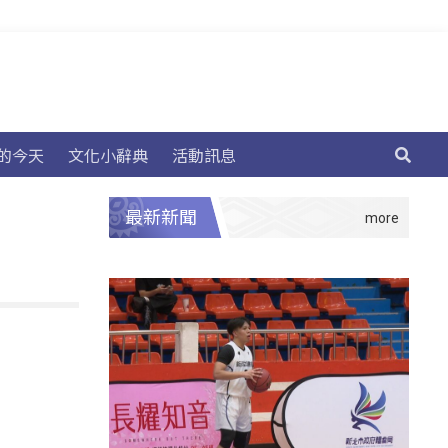
的今天
文化小辭典
活動訊息
最新新聞