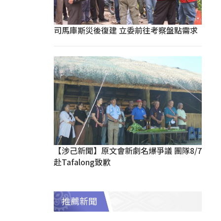
司馬庫斯災後復建 立委前往考察盤點需求
【涉己新聞】原文會新劇名爆爭議 團隊8/7
赴Tafalong致歉
推薦新聞