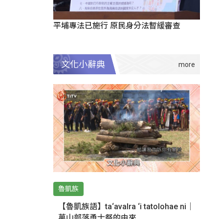
平埔專法已施行 原民身分法暫緩審查
文化小辭典
魯凱族
【魯凱族語】ta‘avalra ‘i tatolohae ni｜
萬山部落勇士祭的由來