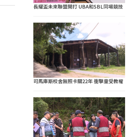
長耀盃未來聯盟開打 UBA和SBL同場競技
司馬庫斯校舍無照卡關22年 衝擊童受教權