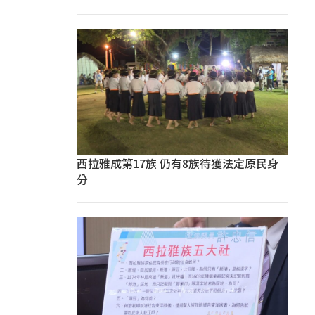
西拉雅成第17族 仍有8族待獲法定原民身
分