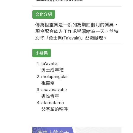
文化介紹
傳統祖靈祭是一系列為期四個月的祭典，
現今配合族人工作求學濃縮為一天，並特
別將「勇士祭(Ta‘avala)」凸顯辦理。
小辭典
ta‘avalra
勇士成年禮
molapangolai
祖靈祭
asavasavahe
男性青年
atamatama
父字輩的稱呼
歷史上的今天