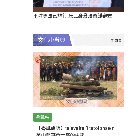
平埔專法已施行 原民身分法暫緩審查
文化小辭典
魯凱族
【魯凱族語】ta‘avalra ‘i tatolohae ni｜
萬山部落勇士祭的由來