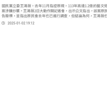
國民黨立委王鴻薇，去年11月指控原視，113年高達1.2億的藝文
案涉嫌抄襲，王鴻薇2日大動作開記者會，出示公文指出，該案原
告廢標，並指出原民會去年也已進行調查，但結論為何，王鴻薇
得？ 國民黨立法委員...。
2025-01-02 19:12