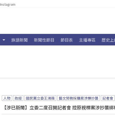
Instagram
族語新聞
新聞性節目
節目表
主播專區
歷史上
人物
政經
國民黨立委王鴻薇
藝文勞務採購案涉嫌抄襲
記者會
【涉已新聞】立委二度召開記者會 控原視標案涉抄襲綁