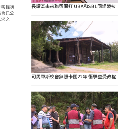
長耀盃未來聯盟開打 UBA和SBL同場競技
勞務採購
民會已公
也求之不
司馬庫斯校舍無照卡關22年 衝擊童受教權