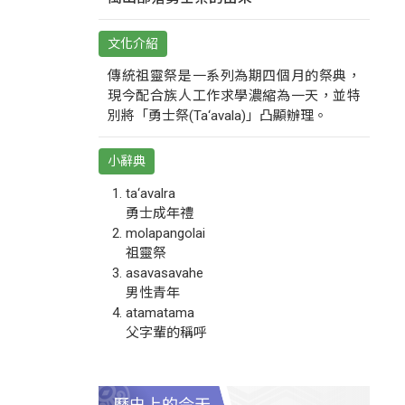
文化介紹
傳統祖靈祭是一系列為期四個月的祭典，
現今配合族人工作求學濃縮為一天，並特
別將「勇士祭(Ta‘avala)」凸顯辦理。
小辭典
ta‘avalra
勇士成年禮
molapangolai
祖靈祭
asavasavahe
男性青年
atamatama
父字輩的稱呼
歷史上的今天