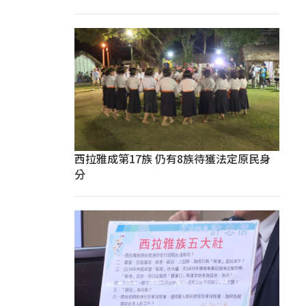
西拉雅成第17族 仍有8族待獲法定原民身
分