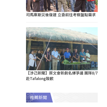
司馬庫斯災後復建 立委前往考察盤點需求
【涉己新聞】原文會新劇名爆爭議 團隊8/7
赴Tafalong致歉
推薦新聞