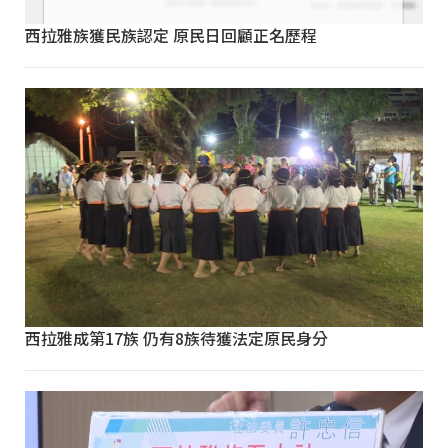
西拉雅族獲民族認定 原民日回顧正名歷程
西拉雅成第17族 仍有8族待獲法定原民身分