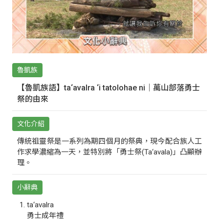
魯凱族
【魯凱族語】ta‘avalra ‘i tatolohae ni｜萬山部落勇士
祭的由來
文化介紹
傳統祖靈祭是一系列為期四個月的祭典，現今配合族人工
作求學濃縮為一天，並特別將「勇士祭(Ta‘avala)」凸顯辦
理。
小辭典
ta‘avalra
勇士成年禮