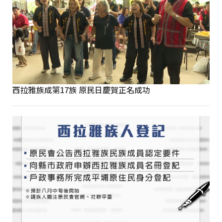
西拉雅族成第17族 原民日慶賀正名成功