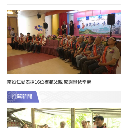
南投仁愛表揚16位模範父親 感謝爸爸辛勞
推薦新聞