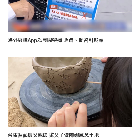
海外網購App為民間營運 收費、個資引疑慮
台東窯藝慶父親節 邀父子做陶碗感念土地