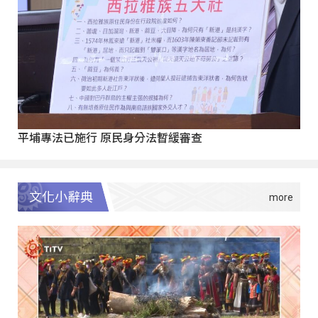
平埔專法已施行 原民身分法暫緩審查
文化小辭典