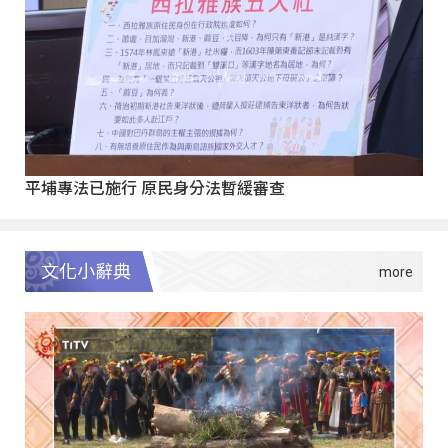
平埔專法已施行 原民身分法暫緩審查
文化小辭典