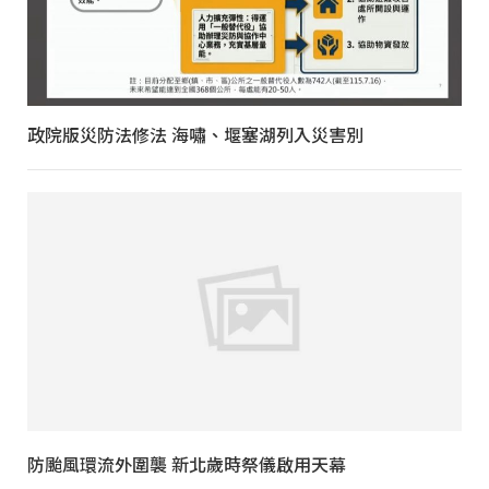
政院版災防法修法 海嘯、堰塞湖列入災害別
防颱風環流外圍襲 新北歲時祭儀啟用天幕