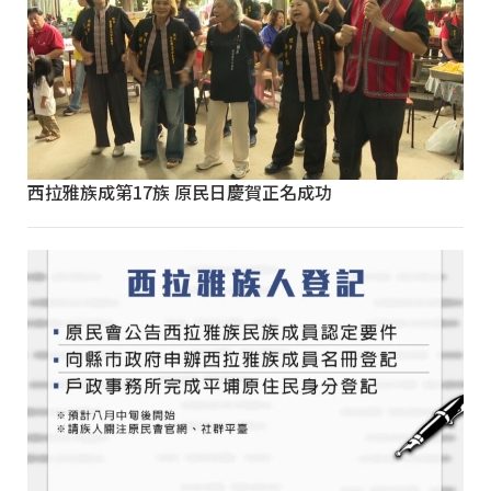
西拉雅族成第17族 原民日慶賀正名成功