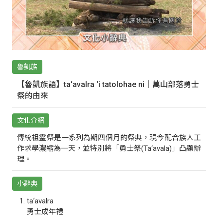
魯凱族
【魯凱族語】ta‘avalra ‘i tatolohae ni｜萬山部落勇士
祭的由來
文化介紹
傳統祖靈祭是一系列為期四個月的祭典，現今配合族人工
作求學濃縮為一天，並特別將「勇士祭(Ta‘avala)」凸顯辦
理。
小辭典
ta‘avalra
勇士成年禮