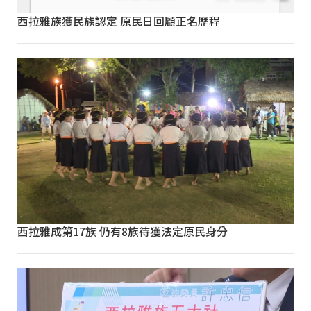
西拉雅族獲民族認定 原民日回顧正名歷程
西拉雅成第17族 仍有8族待獲法定原民身分