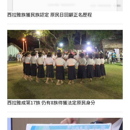
西拉雅族獲民族認定 原民日回顧正名歷程
西拉雅成第17族 仍有8族待獲法定原民身分