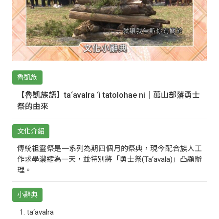
魯凱族
【魯凱族語】ta‘avalra ‘i tatolohae ni｜萬山部落勇士
祭的由來
文化介紹
傳統祖靈祭是一系列為期四個月的祭典，現今配合族人工
作求學濃縮為一天，並特別將「勇士祭(Ta‘avala)」凸顯辦
理。
小辭典
ta‘avalra