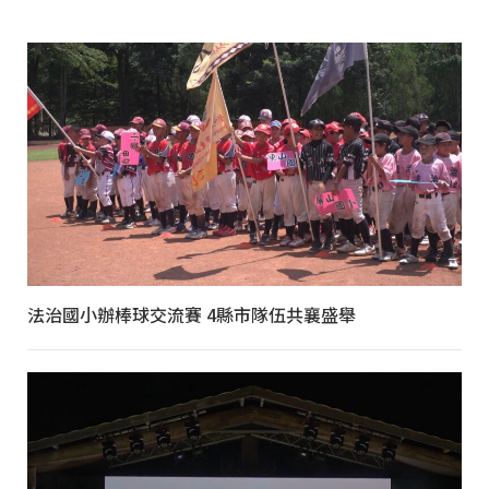
法治國小辦棒球交流賽 4縣市隊伍共襄盛舉