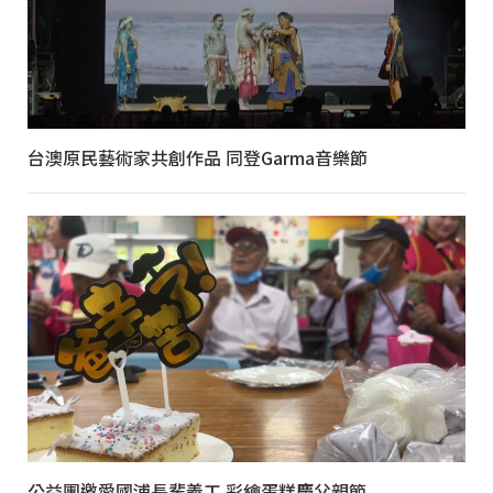
台澳原民藝術家共創作品 同登Garma音樂節
公益團邀愛國浦長輩義工 彩繪蛋糕慶父親節