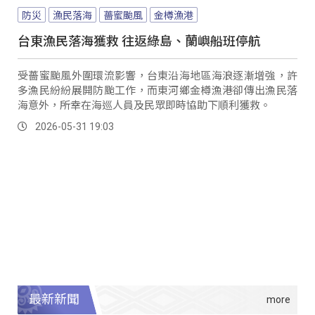
防災
漁民落海
薔蜜颱風
金樽漁港
台東漁民落海獲救 往返綠島、蘭嶼船班停航
受薔蜜颱風外圍環流影響，台東沿海地區海浪逐漸增強，許
多漁民紛紛展開防颱工作，而東河鄉金樽漁港卻傳出漁民落
海意外，所幸在海巡人員及民眾即時協助下順利獲救。
2026-05-31 19:03
最新新聞