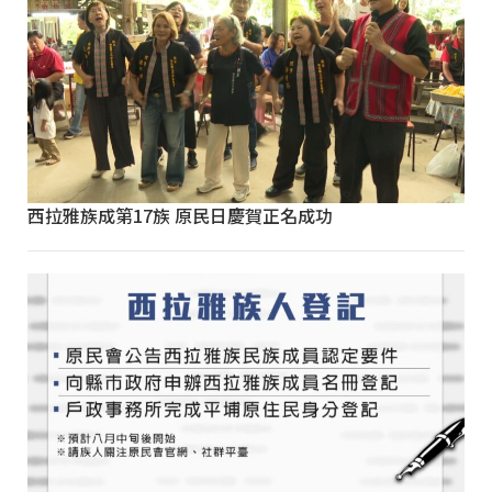
西拉雅族成第17族 原民日慶賀正名成功