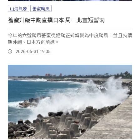
山海氣象
薔蜜颱風
薔蜜升級中颱直撲日本 周一北宜短暫雨
今年的六號颱風薔蜜從輕颱正式轉變為中度颱風，並且持續
朝沖繩、日本方向前進。
2026-05-31 19:05