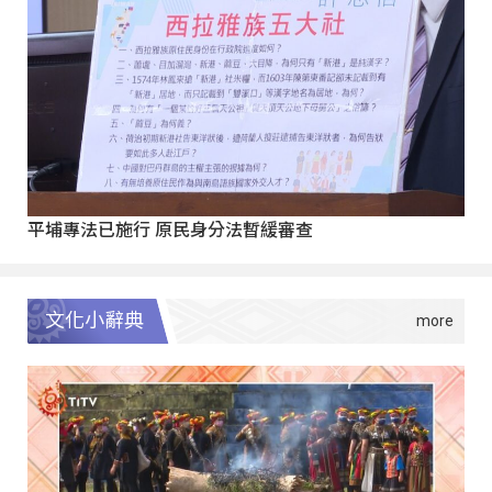
平埔專法已施行 原民身分法暫緩審查
文化小辭典