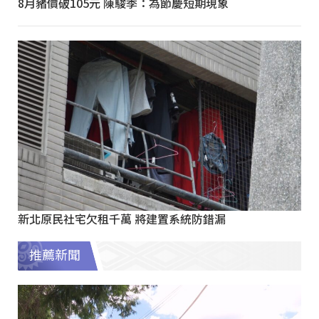
8月豬價破105元 陳駿季：為節慶短期現象
新北原民社宅欠租千萬 將建置系統防錯漏
推薦新聞