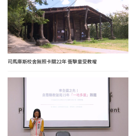
司馬庫斯校舍無照卡關22年 衝擊童受教權