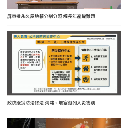
屏東推永久屋地籍分割分照 解長年產權難題
政院版災防法修法 海嘯、堰塞湖列入災害別