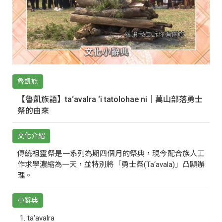
魯凱族
【魯凱族語】ta‘avalra ‘i tatolohae ni｜萬山部落勇士
祭的由來
文化介紹
傳統祖靈祭是一系列為期四個月的祭典，現今配合族人工
作求學濃縮為一天，並特別將「勇士祭(Ta‘avala)」凸顯辦
理。
小辭典
ta‘avalra