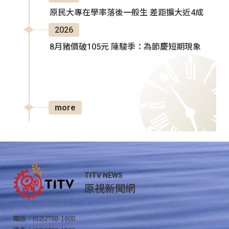
原民大專在學率落後一般生 差距擴大近4成
2026
8月豬價破105元 陳駿季：為節慶短期現象
more
TITV NEWS
原視新聞網
電話：(02)2788-1600