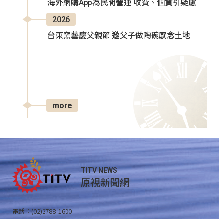
海外網購App為民間營運 收費、個資引疑慮
2026
台東窯藝慶父親節 邀父子做陶碗感念土地
more
TITV NEWS
原視新聞網
電話：(02)2788-1600