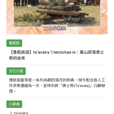
魯凱族
【魯凱族語】ta‘avalra ‘i tatolohae ni｜萬山部落勇士
祭的由來
文化介紹
傳統祖靈祭是一系列為期四個月的祭典，現今配合族人工
作求學濃縮為一天，並特別將「勇士祭(Ta‘avala)」凸顯辦
理。
小辭典
ta‘avalra