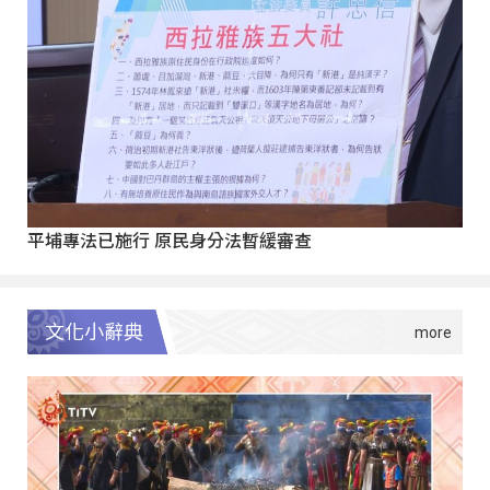
平埔專法已施行 原民身分法暫緩審查
文化小辭典