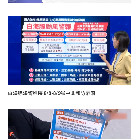
白海豚海警維持 8/8-8/9晨中北部防豪雨