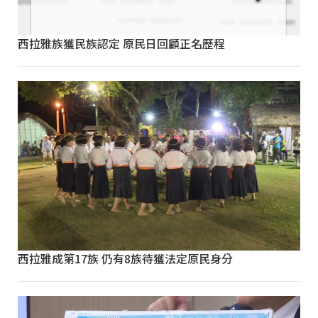
西拉雅族獲民族認定 原民日回顧正名歷程
西拉雅成第17族 仍有8族待獲法定原民身分