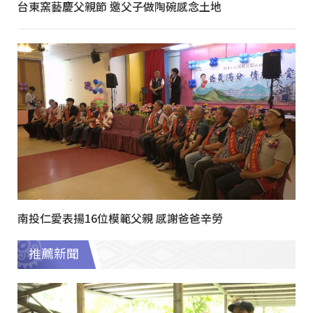
台東窯藝慶父親節 邀父子做陶碗感念土地
南投仁愛表揚16位模範父親 感謝爸爸辛勞
推薦新聞