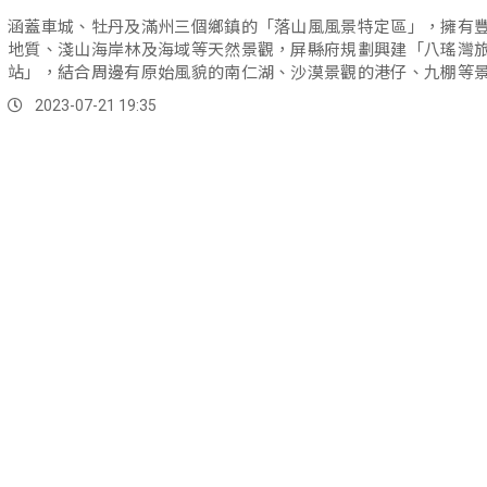
涵蓋車城、牡丹及滿州三個鄉鎮的「落山風風景特定區」，擁有
地質、淺山海岸林及海域等天然景觀，屏縣府規劃興建「八瑤灣
站」，結合周邊有原始風貌的南仁湖、沙漠景觀的港仔、九棚等
攻屏東東南端處處充滿驚奇的滿州鄉。
2023-07-21 19:35