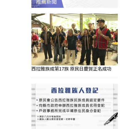
推薦新聞
西拉雅族成第17族 原民日慶賀正名成功