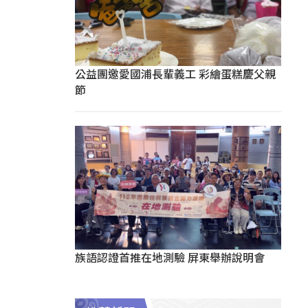
公益團邀愛國浦長輩義工 彩繪蛋糕慶父親
節
族語認證首推在地測驗 屏東舉辦說明會