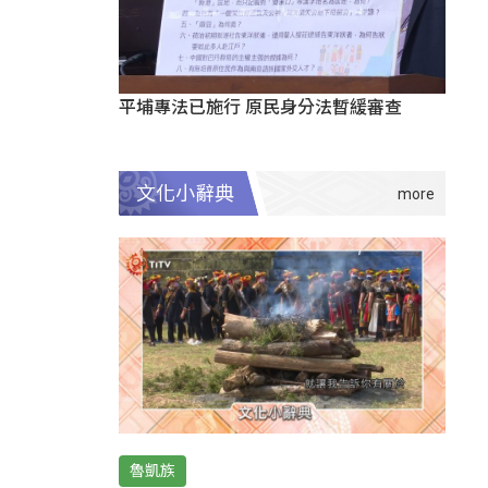
平埔專法已施行 原民身分法暫緩審查
文化小辭典
魯凱族