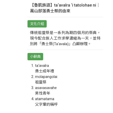
【魯凱族語】ta‘avalra ‘i tatolohae ni｜
萬山部落勇士祭的由來
文化介紹
傳統祖靈祭是一系列為期四個月的祭典，
現今配合族人工作求學濃縮為一天，並特
別將「勇士祭(Ta‘avala)」凸顯辦理。
小辭典
ta‘avalra
勇士成年禮
molapangolai
祖靈祭
asavasavahe
男性青年
atamatama
父字輩的稱呼