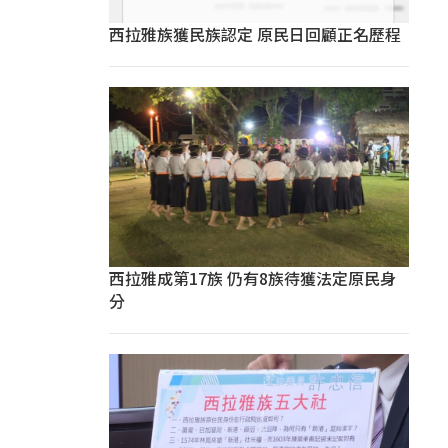
西拉雅族獲民族認定 原民日回顧正名歷程
西拉雅成第17族 仍有8族待獲法定原民身
分