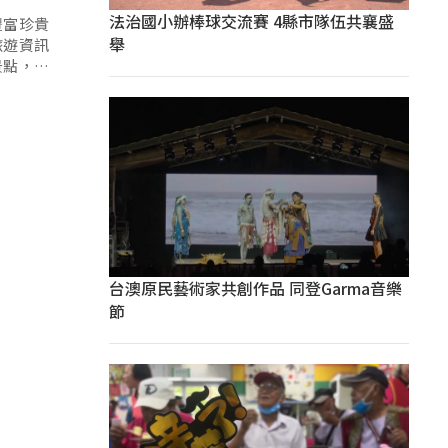
法治國小辦棒球交流賽 4縣市隊伍共襄盛
豐富珍貴
舉
旅遊資訊
景點，主
台澳原民藝術家共創作品 同登Garma音樂
節