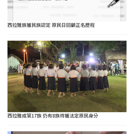
西拉雅族獲民族認定 原民日回顧正名歷程
西拉雅成第17族 仍有8族待獲法定原民身分