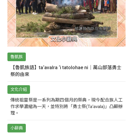
魯凱族
【魯凱族語】ta‘avalra ‘i tatolohae ni｜萬山部落勇士
祭的由來
文化介紹
傳統祖靈祭是一系列為期四個月的祭典，現今配合族人工
作求學濃縮為一天，並特別將「勇士祭(Ta‘avala)」凸顯辦
理。
小辭典