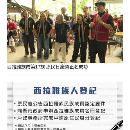
西拉雅族成第17族 原民日慶賀正名成功