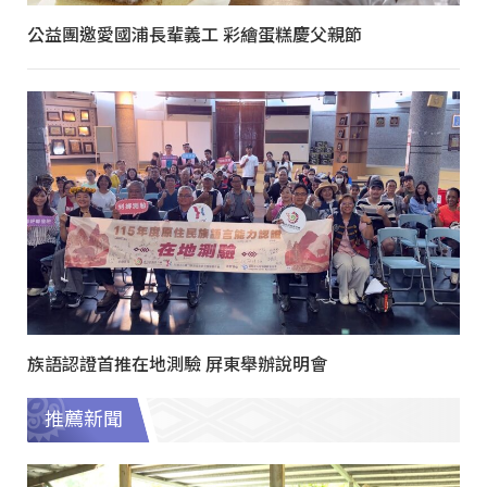
公益團邀愛國浦長輩義工 彩繪蛋糕慶父親節
族語認證首推在地測驗 屏東舉辦說明會
推薦新聞