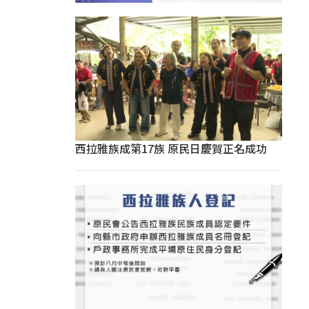
西拉雅族成第17族 原民日慶賀正名成功