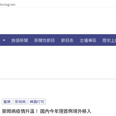
Instagram
族語新聞
新聞性節目
節目表
主播專區
歷史上
醫療
萊姆病
蜱蟲叮咬
萊姆病疫情升溫！ 國內今年現首例境外移入