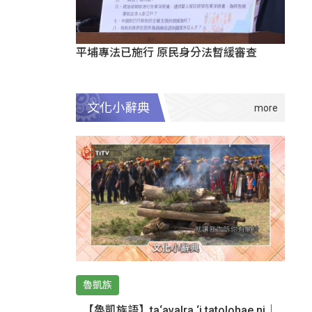
平埔專法已施行 原民身分法暫緩審查
文化小辭典
魯凱族
【魯凱族語】ta‘avalra ‘i tatolohae ni｜