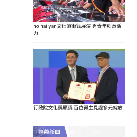
ho hai yan文化節街舞展演 秀青年創意活
力
行政院文化獎頒獎 百位得主見證多元綻放
推薦新聞