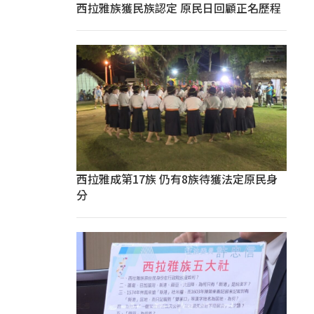
西拉雅族獲民族認定 原民日回顧正名歷程
西拉雅成第17族 仍有8族待獲法定原民身
分