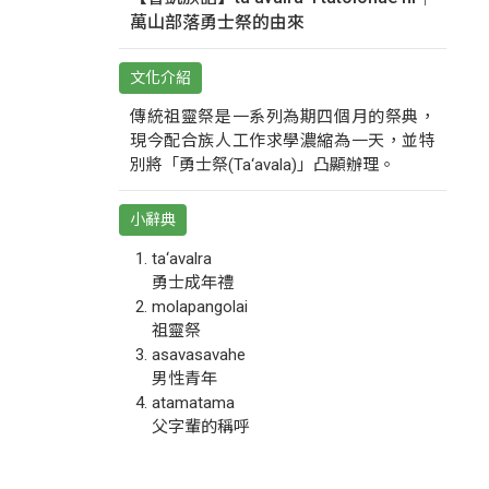
萬山部落勇士祭的由來
文化介紹
傳統祖靈祭是一系列為期四個月的祭典，
現今配合族人工作求學濃縮為一天，並特
別將「勇士祭(Ta‘avala)」凸顯辦理。
小辭典
ta‘avalra
勇士成年禮
molapangolai
祖靈祭
asavasavahe
男性青年
atamatama
父字輩的稱呼