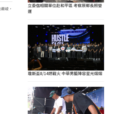
立委偕相關單位赴和平區 考察原鄉長照營
地嚴峻，
運
瓊斯盃8/14燃戰火 中華男籃陣容星光熠熠