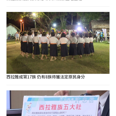
西拉雅成第17族 仍有8族待獲法定原民身分