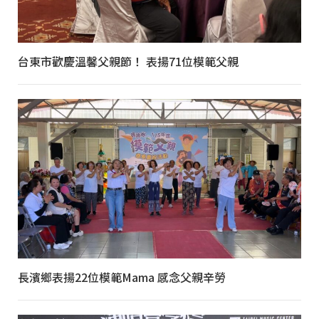
台東市歡慶溫馨父親節！ 表揚71位模範父親
長濱鄉表揚22位模範Mama 感念父親辛勞