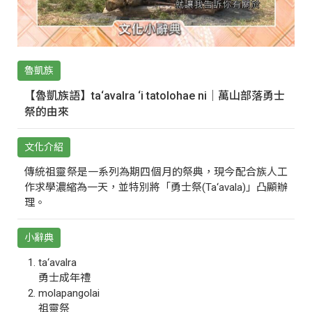
魯凱族
【魯凱族語】ta‘avalra ‘i tatolohae ni｜萬山部落勇士
祭的由來
文化介紹
傳統祖靈祭是一系列為期四個月的祭典，現今配合族人工
作求學濃縮為一天，並特別將「勇士祭(Ta‘avala)」凸顯辦
理。
小辭典
ta‘avalra
勇士成年禮
molapangolai
祖靈祭