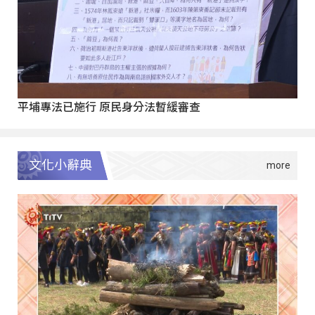
平埔專法已施行 原民身分法暫緩審查
文化小辭典