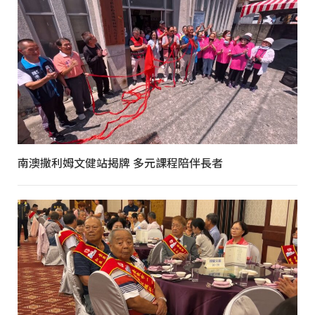
南澳撒利姆文健站揭牌 多元課程陪伴長者