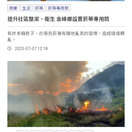
原鄉
生活
菸蒂
菸蒂專用筒
提升社區整潔、衛生 金峰鄉設置菸蒂專用筒
有許多癮君子，在吸完菸後有隨地亂丟的習慣，造成環境髒
亂。
2025-07-07 12:18