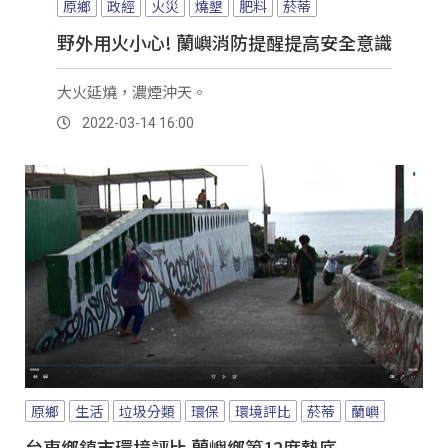
原鄉
政經
火災
燒墾
肥料
菸蒂
野外用火小心! 蘭嶼消防提醒提高安全意識
大火延燒，濃煙沖天。
2022-03-14 16:00
原鄉
生活
垃圾分類
環保
環境評比
菸蒂
蘭嶼
台東鄉鎮市環境評比 蘭嶼鄉第12度墊底