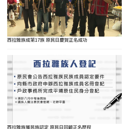
西拉雅族成第17族 原民日慶賀正名成功
西拉雅族獲民族認定 原民日回顧正名歷程