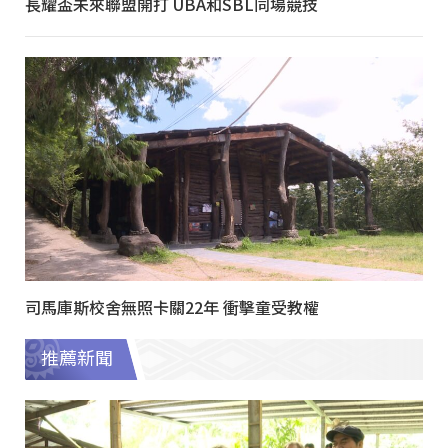
長耀盃未來聯盟開打 UBA和SBL同場競技
司馬庫斯校舍無照卡關22年 衝擊童受教權
推薦新聞