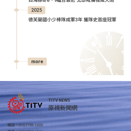
白海豚8/8、9離台最近 北部戒備強風大雨
2025
德芙蘭國小少棒隊成軍3年 獲隊史首座冠軍
more
TITV NEWS
原視新聞網
電話：(02)2788-1600