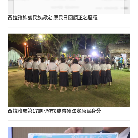
西拉雅族獲民族認定 原民日回顧正名歷程
西拉雅成第17族 仍有8族待獲法定原民身分