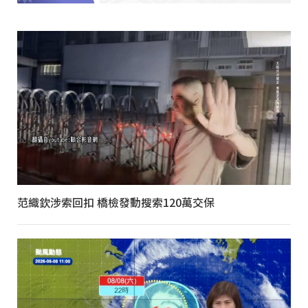
范織欽涉索回扣 橋檢發動搜索120萬交保