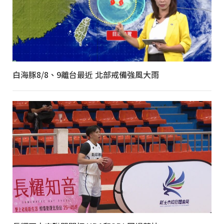
白海豚8/8、9離台最近 北部戒備強風大雨