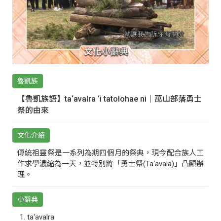
魯凱族
【魯凱族語】ta‘avalra ‘i tatolohae ni｜萬山部落勇士
祭的由來
文化介紹
傳統祖靈祭是一系列為期四個月的祭典，現今配合族人工
作求學濃縮為一天，並特別將「勇士祭(Ta‘avala)」凸顯辦
理。
小辭典
ta‘avalra