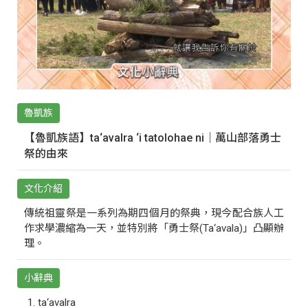
魯凱族
【魯凱族語】ta‘avalra ‘i tatolohae ni｜萬山部落勇士
祭的由來
文化介紹
傳統祖靈祭是一系列為期四個月的祭典，現今配合族人工
作求學濃縮為一天，並特別將「勇士祭(Ta‘avala)」凸顯辦
理。
小辭典
ta‘avalra