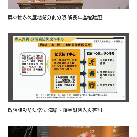
屏東推永久屋地籍分割分照 解長年產權難題
政院版災防法修法 海嘯、堰塞湖列入災害別