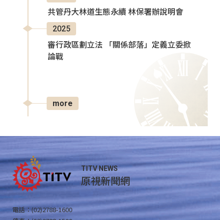
共管丹大林道生態永續 林保署辦說明會
2025
審行政區劃立法 「關係部落」定義立委掀
論戰
more
TITV NEWS
原視新聞網
電話：(02)2788-1600