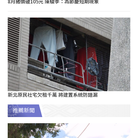
8月豬價破105元 陳駿季：為節慶短期現象
新北原民社宅欠租千萬 將建置系統防錯漏
推薦新聞