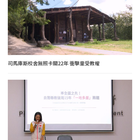
司馬庫斯校舍無照卡關22年 衝擊童受教權