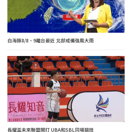
白海豚8/8、9離台最近 北部戒備強風大雨
長耀盃未來聯盟開打 UBA和SBL同場競技