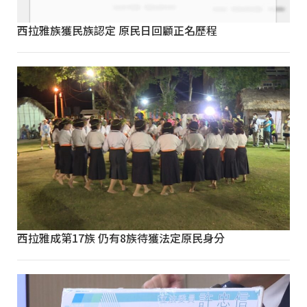
西拉雅族獲民族認定 原民日回顧正名歷程
西拉雅成第17族 仍有8族待獲法定原民身分