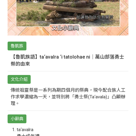
魯凱族
【魯凱族語】ta‘avalra ‘i tatolohae ni｜萬山部落勇士
祭的由來
文化介紹
傳統祖靈祭是一系列為期四個月的祭典，現今配合族人工
作求學濃縮為一天，並特別將「勇士祭(Ta‘avala)」凸顯辦
理。
小辭典
ta‘avalra