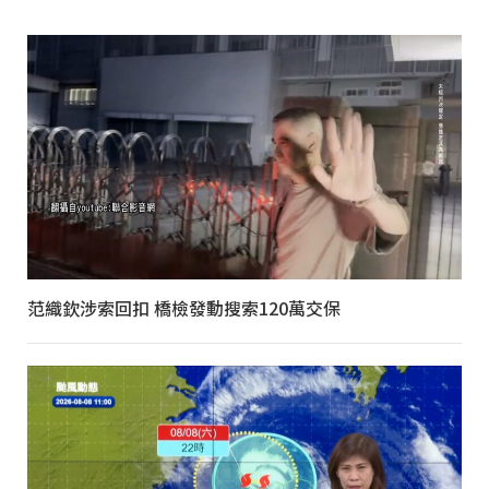
范織欽涉索回扣 橋檢發動搜索120萬交保