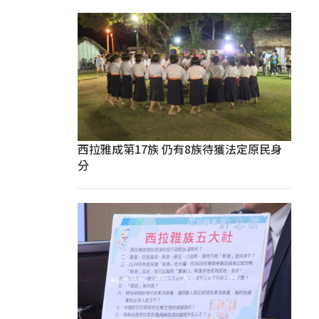
西拉雅成第17族 仍有8族待獲法定原民身
分