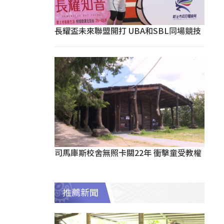
長耀盃未來聯盟開打 UBA和SBL同場競技
司馬庫斯校舍無照卡關22年 衝擊童受教權
推薦新聞