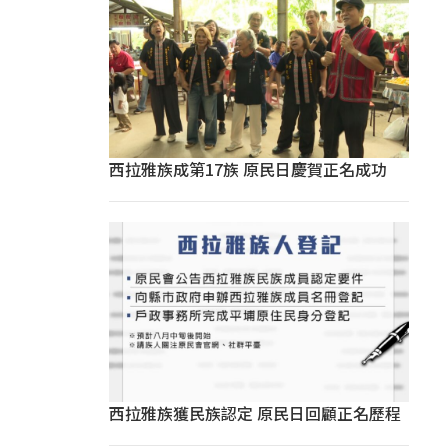
西拉雅族成第17族 原民日慶賀正名成功
西拉雅族獲民族認定 原民日回顧正名歷程