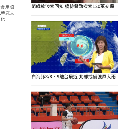
范織欽涉索回扣 橋檢發動搜索120萬交保
的食用植
以苧麻文
文化的世
白海豚8/8、9離台最近 北部戒備強風大雨