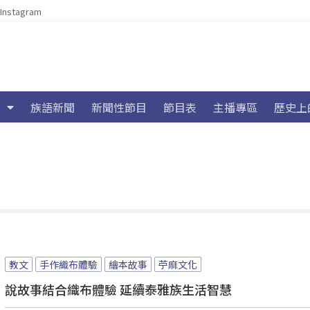
Instagram
族語新聞
新聞性節目
節目表
主播專區
歷史上
教文
手作織布體驗
繪本故事
苧麻文化
說故事結合織布體驗 延續泰雅族生活智慧