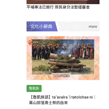
平埔專法已施行 原民身分法暫緩審查
文化小辭典
魯凱族
【魯凱族語】ta‘avalra ‘i tatolohae ni｜
萬山部落勇士祭的由來