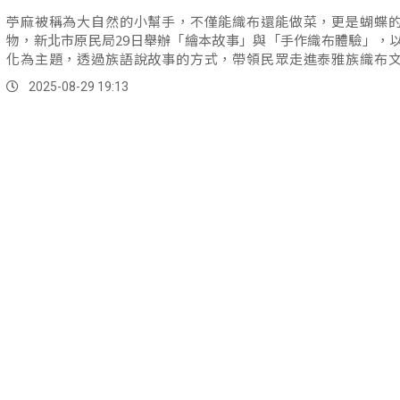
苧麻被稱為大自然的小幫手，不僅能織布還能做菜，更是蝴蝶
物，新北市原民局29日舉辦「繪本故事」與「手作織布體驗」，
化為主題，透過族語說故事的方式，帶領民眾走進泰雅族織布
界。
2025-08-29 19:13