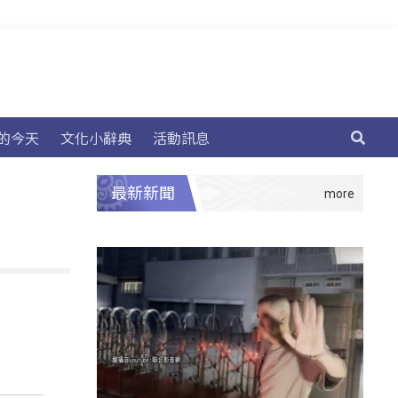
的今天
文化小辭典
活動訊息
最新新聞