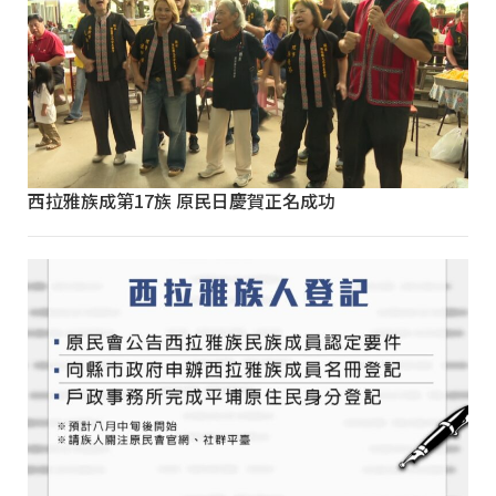
西拉雅族成第17族 原民日慶賀正名成功