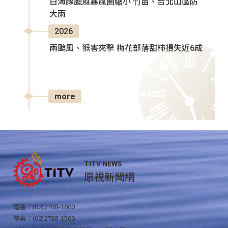
白海豚颱風暴風圈縮小 竹苗、台北山區防
大雨
2026
兩颱風、猴害夾擊 梅花部落甜柿損失近6成
more
TITV NEWS
原視新聞網
電話：(02)2788-1600
傳真：(02)2788-1500