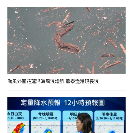
颱風外圍花蓮沿海風浪增強 鹽寮漁港現長浪