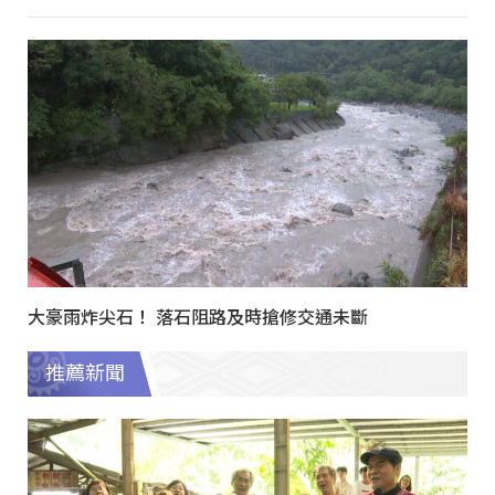
大豪雨炸尖石！ 落石阻路及時搶修交通未斷
推薦新聞