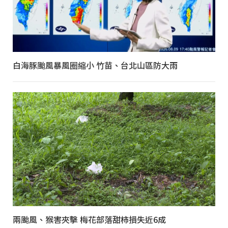
白海豚颱風暴風圈縮小 竹苗、台北山區防大雨
兩颱風、猴害夾擊 梅花部落甜柿損失近6成