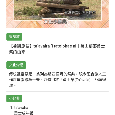
魯凱族
【魯凱族語】ta‘avalra ‘i tatolohae ni｜萬山部落勇士
祭的由來
文化介紹
傳統祖靈祭是一系列為期四個月的祭典，現今配合族人工
作求學濃縮為一天，並特別將「勇士祭(Ta‘avala)」凸顯辦
理。
小辭典
ta‘avalra
勇士成年禮