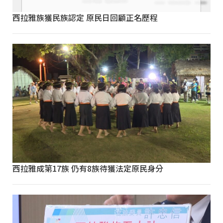
西拉雅族獲民族認定 原民日回顧正名歷程
西拉雅成第17族 仍有8族待獲法定原民身分