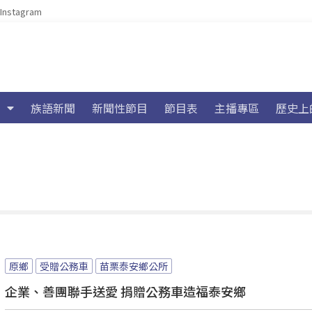
Instagram
族語新聞
新聞性節目
節目表
主播專區
歷史上
原鄉
受贈公務車
苗栗泰安鄉公所
企業、善團聯手送愛 捐贈公務車造福泰安鄉