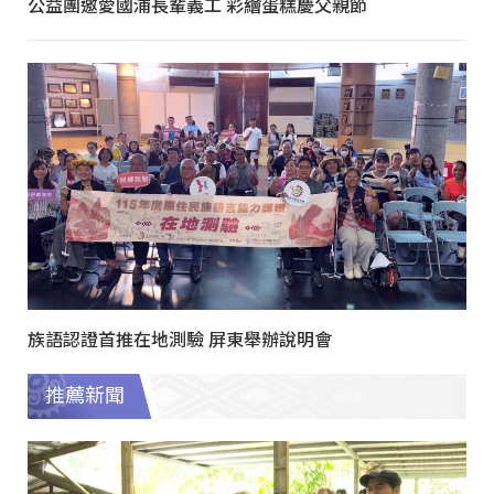
公益團邀愛國浦長輩義工 彩繪蛋糕慶父親節
族語認證首推在地測驗 屏東舉辦說明會
推薦新聞