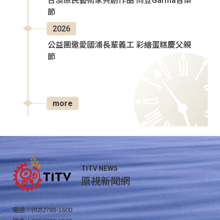
台澳原民藝術家共創作品 同登Garma音樂
節
2026
公益團邀愛國浦長輩義工 彩繪蛋糕慶父親
節
more
TITV NEWS
原視新聞網
電話：(02)2788-1600