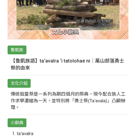
魯凱族
【魯凱族語】ta‘avalra ‘i tatolohae ni｜萬山部落勇士
祭的由來
文化介紹
傳統祖靈祭是一系列為期四個月的祭典，現今配合族人工
作求學濃縮為一天，並特別將「勇士祭(Ta‘avala)」凸顯辦
理。
小辭典
ta‘avalra