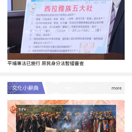
平埔專法已施行 原民身分法暫緩審查
文化小辭典