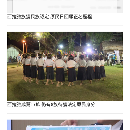
西拉雅族獲民族認定 原民日回顧正名歷程
西拉雅成第17族 仍有8族待獲法定原民身分