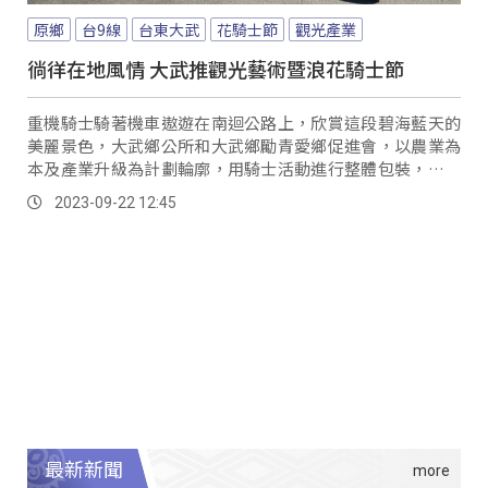
原鄉
台9線
台東大武
花騎士節
觀光產業
徜徉在地風情 大武推觀光藝術暨浪花騎士節
重機騎士騎著機車遨遊在南迴公路上，欣賞這段碧海藍天的
美麗景色，大武鄉公所和大武鄉勵青愛鄉促進會，以農業為
本及產業升級為計劃輪廓，用騎士活動進行整體包裝，結合
時下熱門打卡景點9420濱海休憩區為主場地，延伸至大鳥休
2023-09-22 12:45
憩區，將這兩公里的路程打造帶狀的觀光產業鏈，推出推觀
光藝術暨「浪花騎士節」活動。
最新新聞