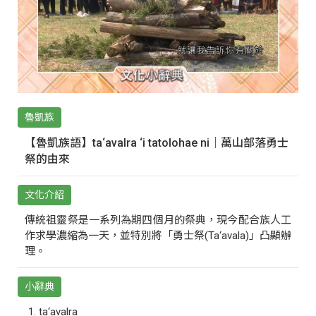
魯凱族
【魯凱族語】ta‘avalra ‘i tatolohae ni｜萬山部落勇士
祭的由來
文化介紹
傳統祖靈祭是一系列為期四個月的祭典，現今配合族人工
作求學濃縮為一天，並特別將「勇士祭(Ta‘avala)」凸顯辦
理。
小辭典
ta‘avalra