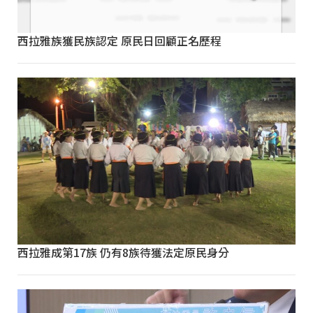
西拉雅族獲民族認定 原民日回顧正名歷程
西拉雅成第17族 仍有8族待獲法定原民身分