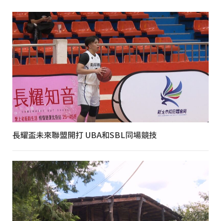
長耀盃未來聯盟開打 UBA和SBL同場競技