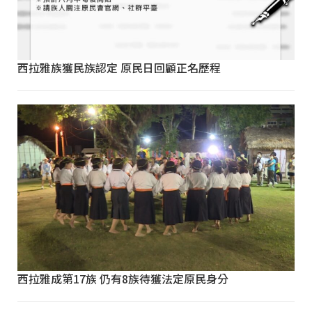
西拉雅族獲民族認定 原民日回顧正名歷程
西拉雅成第17族 仍有8族待獲法定原民身分