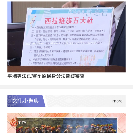
平埔專法已施行 原民身分法暫緩審查
文化小辭典