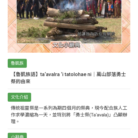
魯凱族
【魯凱族語】ta‘avalra ‘i tatolohae ni｜萬山部落勇士
祭的由來
文化介紹
傳統祖靈祭是一系列為期四個月的祭典，現今配合族人工
作求學濃縮為一天，並特別將「勇士祭(Ta‘avala)」凸顯辦
理。
小辭典