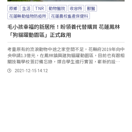
原鄉
生活
TNR
動物醫院
收容所
獸醫
花蓮縣動植物防疫所
花蓮農校畜產保健科
毛小孩幸福的新居所！盼領養代替購買 花蓮鳳林
「狗貓躍動園區」正式啟用
考量原有的流浪動物中途之家空間不足，花縣府2019年向中
央申請1.3億元，在鳳林鎮興建狗貓躍動園區，目前也有跟相
關技職學校簽訂備忘錄，媒合學生進行實習，嶄新的設施也
讓民眾驚艷。
2021-12-15 14:12