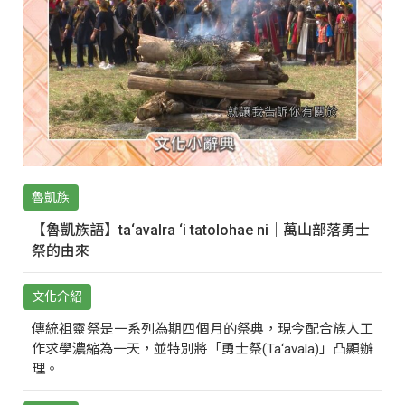
魯凱族
【魯凱族語】ta‘avalra ‘i tatolohae ni｜萬山部落勇士
祭的由來
文化介紹
傳統祖靈祭是一系列為期四個月的祭典，現今配合族人工
作求學濃縮為一天，並特別將「勇士祭(Ta‘avala)」凸顯辦
理。