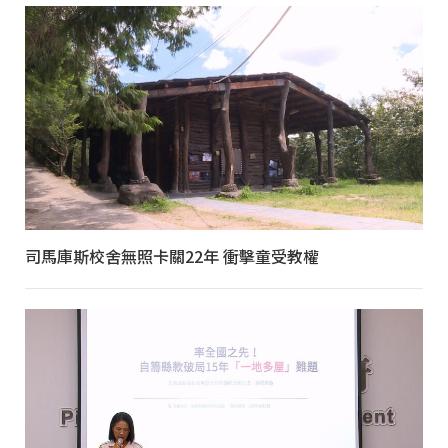
司馬庫斯校舍無照卡關22年 衝擊童受教權