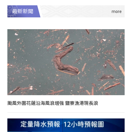
最新新聞
颱風外圍花蓮沿海風浪增強 鹽寮漁港現長浪