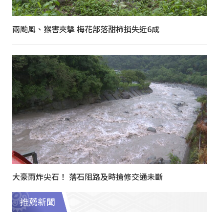
兩颱風、猴害夾擊 梅花部落甜柿損失近6成
大豪雨炸尖石！ 落石阻路及時搶修交通未斷
推薦新聞