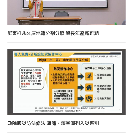
屏東推永久屋地籍分割分照 解長年產權難題
政院版災防法修法 海嘯、堰塞湖列入災害別