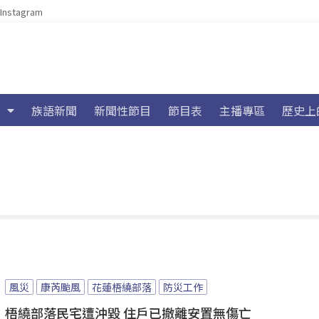
Instagram
族語新聞
新聞性節目
節目表
主播專區
歷史上
風災
康芮颱風
花蓮梧繞部落
防災工作
梧繞部落民宅遭沖毀 住戶已撤離安置無傷亡