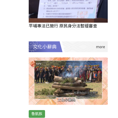
平埔專法已施行 原民身分法暫緩審查
文化小辭典
魯凱族