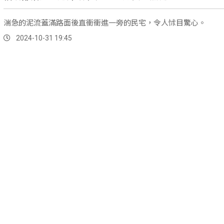
湍急的泥流蓋滿路面後直衝衝進一旁的民宅，令人怵目驚心。
2024-10-31 19:45