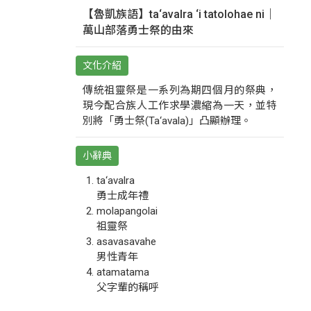
【魯凱族語】ta‘avalra ‘i tatolohae ni｜
萬山部落勇士祭的由來
文化介紹
傳統祖靈祭是一系列為期四個月的祭典，
現今配合族人工作求學濃縮為一天，並特
別將「勇士祭(Ta‘avala)」凸顯辦理。
小辭典
ta‘avalra
勇士成年禮
molapangolai
祖靈祭
asavasavahe
男性青年
atamatama
父字輩的稱呼