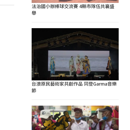
法治國小辦棒球交流賽 4縣市隊伍共襄盛
舉
台澳原民藝術家共創作品 同登Garma音樂
節