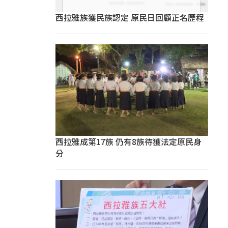
西拉雅族獲民族認定 原民日回顧正名歷程
西拉雅成第17族 仍有8族待獲法定原民身
分