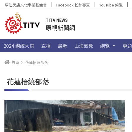
原住民族文化事業基金會
Facebook 粉絲專頁
YouTube 頻道
TITV NEWS
原視新聞網
2024 總統大選
直播
最新
山海氣象
總覽
專題
首頁
花蓮梧繞部落
花蓮梧繞部落