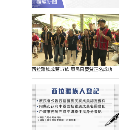
推薦新聞
西拉雅族成第17族 原民日慶賀正名成功