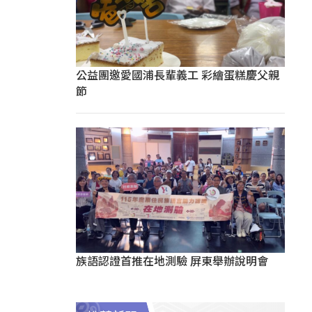
公益團邀愛國浦長輩義工 彩繪蛋糕慶父親
節
族語認證首推在地測驗 屏東舉辦說明會