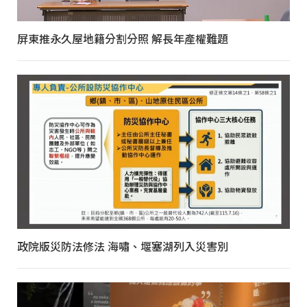
屏東推永久屋地籍分割分照 解長年產權難題
政院版災防法修法 海嘯、堰塞湖列入災害別