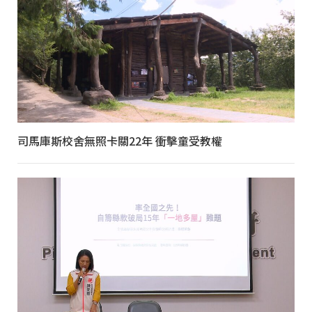
司馬庫斯校舍無照卡關22年 衝擊童受教權