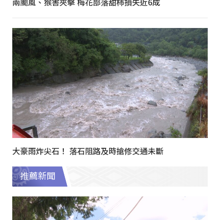
兩颱風、猴害夾擊 梅花部落甜柿損失近6成
大豪雨炸尖石！ 落石阻路及時搶修交通未斷
推薦新聞