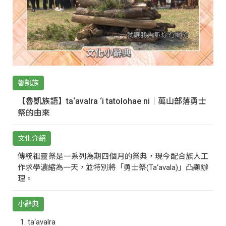
魯凱族
【魯凱族語】ta‘avalra ‘i tatolohae ni｜萬山部落勇士
祭的由來
文化介紹
傳統祖靈祭是一系列為期四個月的祭典，現今配合族人工
作求學濃縮為一天，並特別將「勇士祭(Ta‘avala)」凸顯辦
理。
小辭典
ta‘avalra