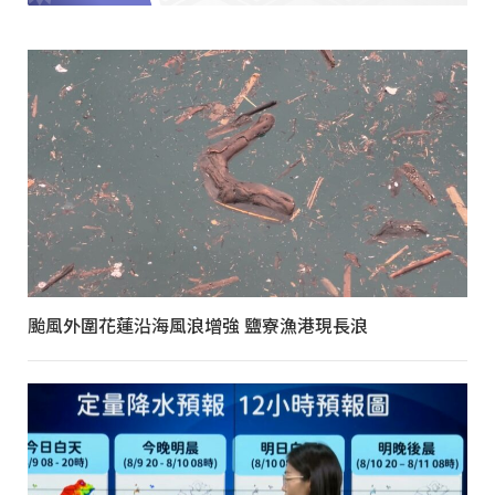
颱風外圍花蓮沿海風浪增強 鹽寮漁港現長浪