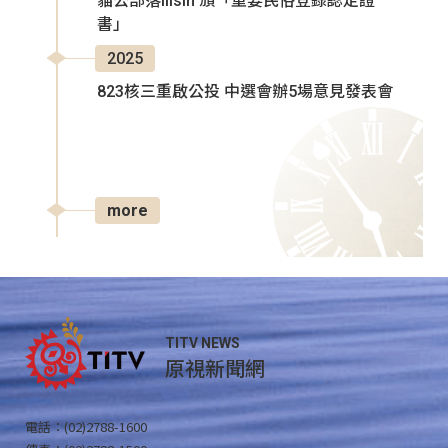
貓公部落Ilisin 頒「重要民俗登錄認定證
書」
2025
823核三重啟公投 中選會辦5場意見發表會
more
TITV NEWS
原視新聞網
電話：(02)2788-1600