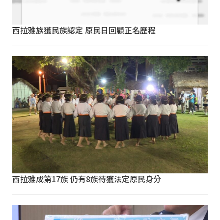
西拉雅族獲民族認定 原民日回顧正名歷程
西拉雅成第17族 仍有8族待獲法定原民身分