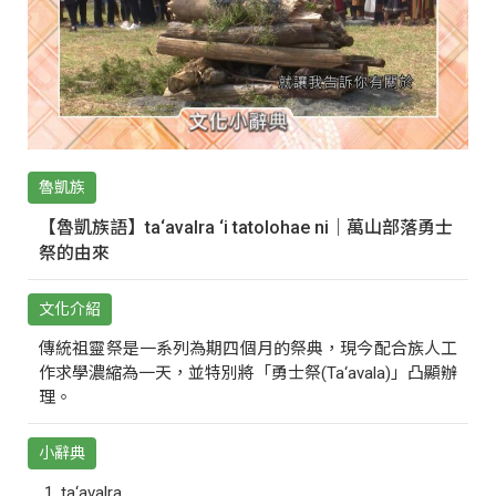
魯凱族
【魯凱族語】ta‘avalra ‘i tatolohae ni｜萬山部落勇士
祭的由來
文化介紹
傳統祖靈祭是一系列為期四個月的祭典，現今配合族人工
作求學濃縮為一天，並特別將「勇士祭(Ta‘avala)」凸顯辦
理。
小辭典
ta‘avalra