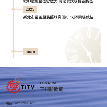
楊柳颱風路徑變數大 氣象署說明最新路徑
2025
新北市長盃原民籃球賽開打 16隊同場競技
more
TITV NEWS
原視新聞網
電話：(02)2788-1600