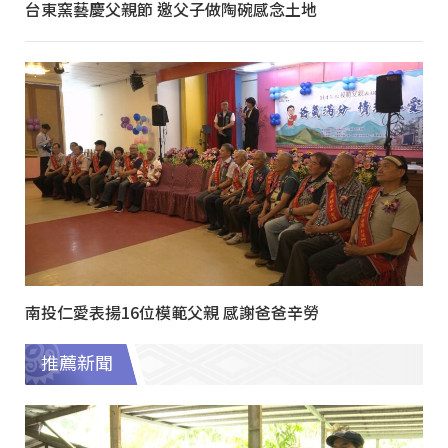
台東窯藝慶父親節 邀父子做陶碗感念土地
南投仁愛表揚16位模範父親 感謝爸爸辛勞
推薦新聞