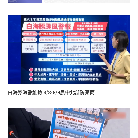
白海豚海警維持 8/8-8/9晨中北部防豪雨