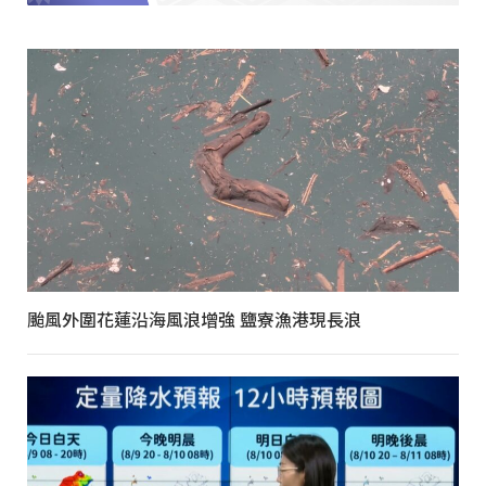
颱風外圍花蓮沿海風浪增強 鹽寮漁港現長浪