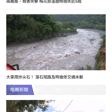
兩颱風、猴害夾擊 梅花部落甜柿損失近6成
大豪雨炸尖石！ 落石阻路及時搶修交通未斷
推薦新聞