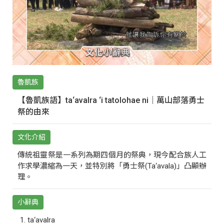
魯凱族
【魯凱族語】ta‘avalra ‘i tatolohae ni｜萬山部落勇士
祭的由來
文化介紹
傳統祖靈祭是一系列為期四個月的祭典，現今配合族人工
作求學濃縮為一天，並特別將「勇士祭(Ta‘avala)」凸顯辦
理。
小辭典
ta‘avalra