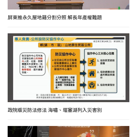
屏東推永久屋地籍分割分照 解長年產權難題
政院版災防法修法 海嘯、堰塞湖列入災害別