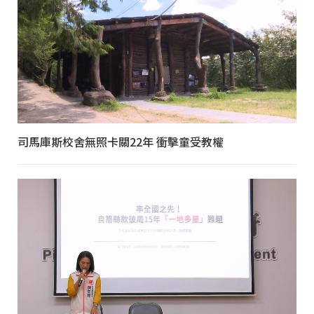
司馬庫斯校舍無照卡關22年 衝擊童受教權