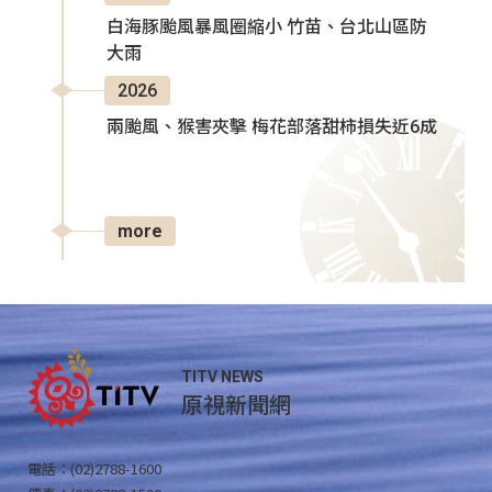
白海豚颱風暴風圈縮小 竹苗、台北山區防
大雨
2026
兩颱風、猴害夾擊 梅花部落甜柿損失近6成
more
TITV NEWS
原視新聞網
電話：(02)2788-1600