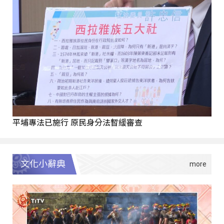
平埔專法已施行 原民身分法暫緩審查
文化小辭典