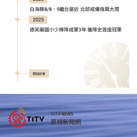
白海豚8/8、9離台最近 北部戒備強風大雨
2025
德芙蘭國小少棒隊成軍3年 獲隊史首座冠軍
more
TITV NEWS
原視新聞網