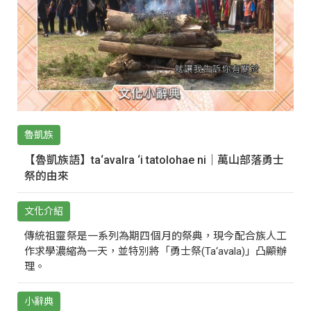
魯凱族
【魯凱族語】ta‘avalra ‘i tatolohae ni｜萬山部落勇士
祭的由來
文化介紹
傳統祖靈祭是一系列為期四個月的祭典，現今配合族人工
作求學濃縮為一天，並特別將「勇士祭(Ta‘avala)」凸顯辦
理。
小辭典