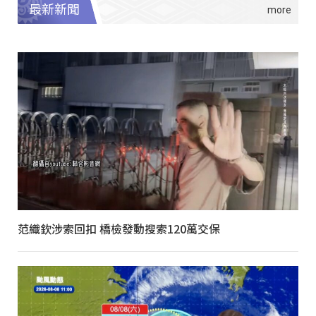
最新新聞
范織欽涉索回扣 橋檢發動搜索120萬交保