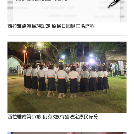
西拉雅族獲民族認定 原民日回顧正名歷程
西拉雅成第17族 仍有8族待獲法定原民身分