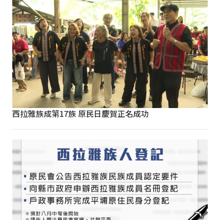
西拉雅族成第17族 原民日慶賀正名成功