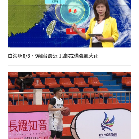
白海豚8/8、9離台最近 北部戒備強風大雨