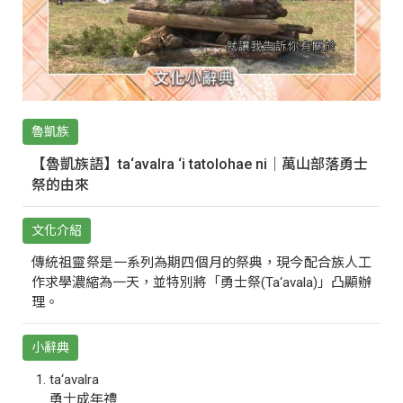
魯凱族
【魯凱族語】ta‘avalra ‘i tatolohae ni｜萬山部落勇士
祭的由來
文化介紹
傳統祖靈祭是一系列為期四個月的祭典，現今配合族人工
作求學濃縮為一天，並特別將「勇士祭(Ta‘avala)」凸顯辦
理。
小辭典
ta‘avalra
勇士成年禮