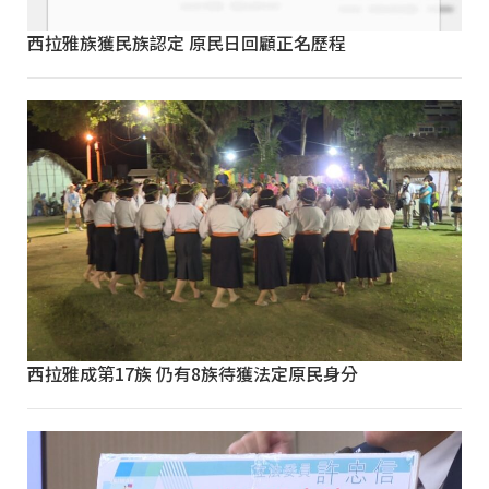
西拉雅族獲民族認定 原民日回顧正名歷程
西拉雅成第17族 仍有8族待獲法定原民身分