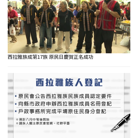
西拉雅族成第17族 原民日慶賀正名成功