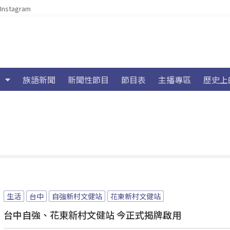
Instagram
族語新聞
新聞性節目
節目表
主播專區
歷史上
生活
台中
自強新村文健站
花東新村文健站
台中自強、花東新村文健站 今正式揭牌啟用