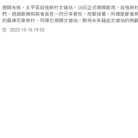
揭開布條，太平區自強新村文健站，16日正式揭牌啟用，自強新
們，透過歌舞和與會長官一同分享喜悅，而緊接著，同樣是都會
的霧峰花東新村，同樣也揭牌文健站，期待未來藉由文健站的照
讓長輩們可以更安心的在都會生活。
2023-10-16 19:33