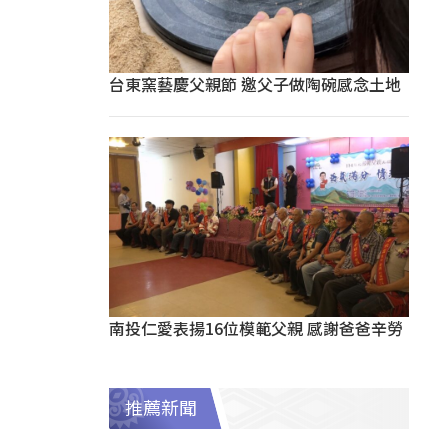
台東窯藝慶父親節 邀父子做陶碗感念土地
南投仁愛表揚16位模範父親 感謝爸爸辛勞
推薦新聞