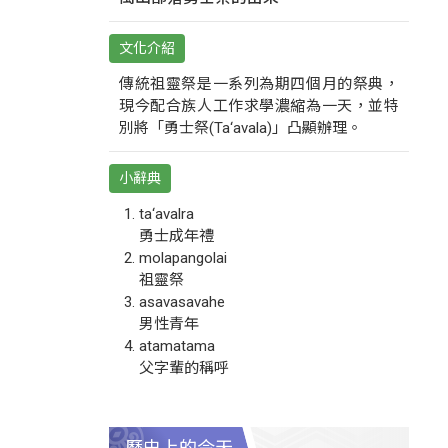
文化介紹
傳統祖靈祭是一系列為期四個月的祭典，
現今配合族人工作求學濃縮為一天，並特
別將「勇士祭(Ta‘avala)」凸顯辦理。
小辭典
ta‘avalra
勇士成年禮
molapangolai
祖靈祭
asavasavahe
男性青年
atamatama
父字輩的稱呼
歷史上的今天