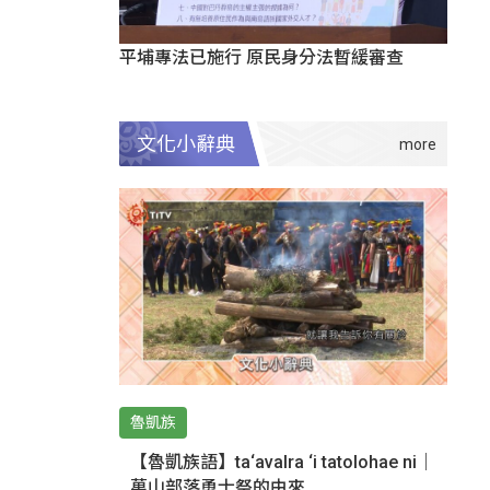
平埔專法已施行 原民身分法暫緩審查
文化小辭典
魯凱族
【魯凱族語】ta‘avalra ‘i tatolohae ni｜
萬山部落勇士祭的由來