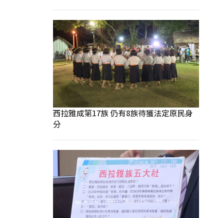
西拉雅成第17族 仍有8族待獲法定原民身
分