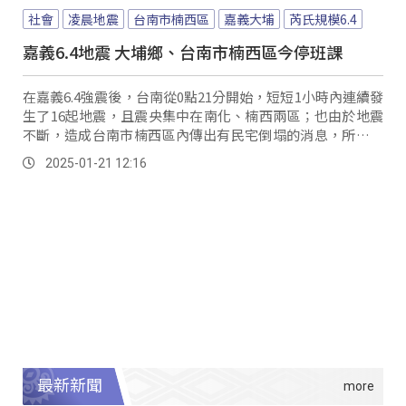
社會
凌晨地震
台南市楠西區
嘉義大埔
芮氏規模6.4
嘉義6.4地震 大埔鄉、台南市楠西區今停班課
在嘉義6.4強震後，台南從0點21分開始，短短1小時內連續發
生了16起地震，且震央集中在南化、楠西兩區；也由於地震
不斷，造成台南市楠西區內傳出有民宅倒塌的消息，所幸警
消趕抵現場後，順利救出民眾，其中最小的才剛滿月。
2025-01-21 12:16
最新新聞