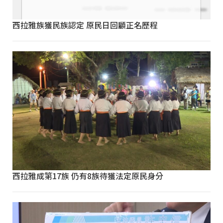
西拉雅族獲民族認定 原民日回顧正名歷程
西拉雅成第17族 仍有8族待獲法定原民身分