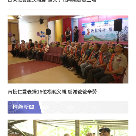
南投仁愛表揚16位模範父親 感謝爸爸辛勞
推薦新聞