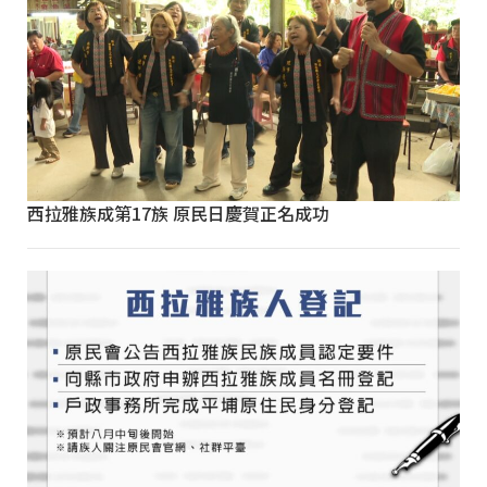
西拉雅族成第17族 原民日慶賀正名成功