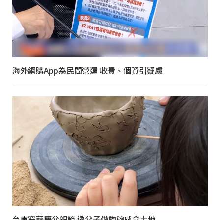
海外網購App為民間營運 收費、個資引疑慮
台東窯藝慶父親節 邀父子做陶碗感念土地