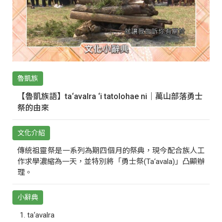
魯凱族
【魯凱族語】ta‘avalra ‘i tatolohae ni｜萬山部落勇士
祭的由來
文化介紹
傳統祖靈祭是一系列為期四個月的祭典，現今配合族人工
作求學濃縮為一天，並特別將「勇士祭(Ta‘avala)」凸顯辦
理。
小辭典
ta‘avalra