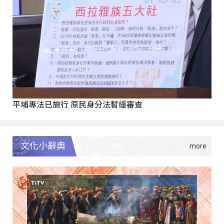
平埔專法已施行 原民身分法暫緩審查
文化小辭典