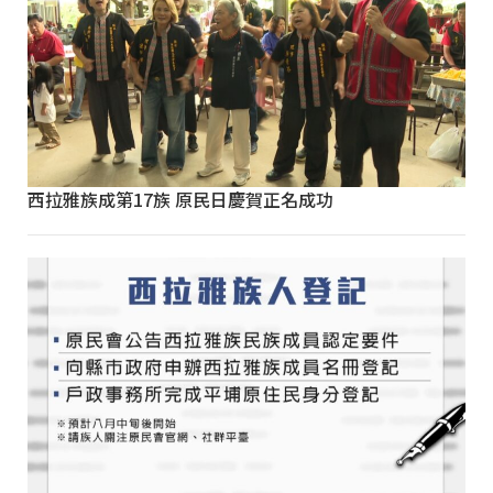
西拉雅族成第17族 原民日慶賀正名成功