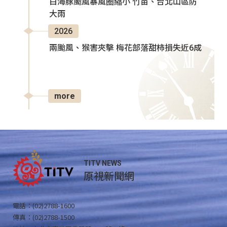
白海豚颱風暴風圈縮小 竹苗、台北山區防
大雨
2026
兩颱風、猴害夾擊 梅花部落甜柿損失近6成
more
TITV NEWS
原視新聞網
電話：(02)2788-1600
傳真：(02)2788-1500