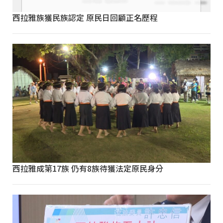
西拉雅族獲民族認定 原民日回顧正名歷程
西拉雅成第17族 仍有8族待獲法定原民身分