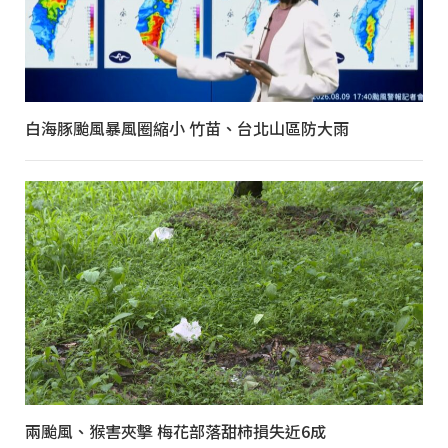
白海豚颱風暴風圈縮小 竹苗、台北山區防大雨
兩颱風、猴害夾擊 梅花部落甜柿損失近6成