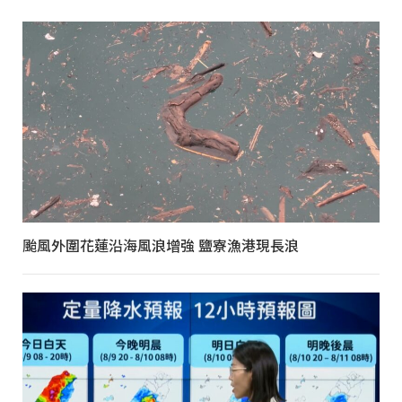
颱風外圍花蓮沿海風浪增強 鹽寮漁港現長浪