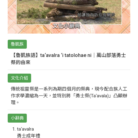
魯凱族
【魯凱族語】ta‘avalra ‘i tatolohae ni｜萬山部落勇士
祭的由來
文化介紹
傳統祖靈祭是一系列為期四個月的祭典，現今配合族人工
作求學濃縮為一天，並特別將「勇士祭(Ta‘avala)」凸顯辦
理。
小辭典
ta‘avalra
勇士成年禮