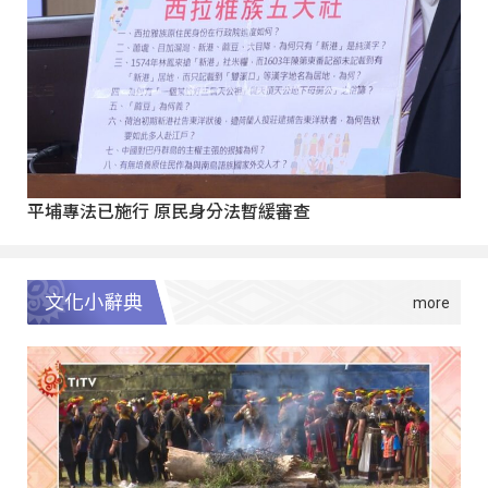
平埔專法已施行 原民身分法暫緩審查
文化小辭典