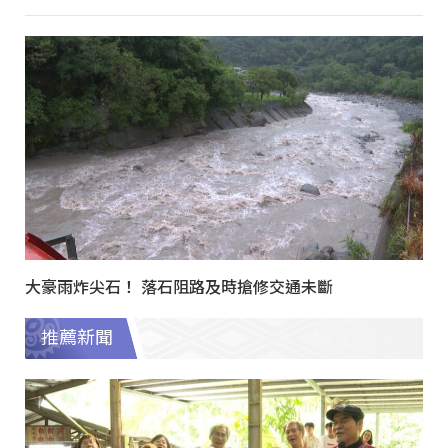
大豪雨炸尖石！ 落石阻路及時搶修交通未斷
推薦新聞