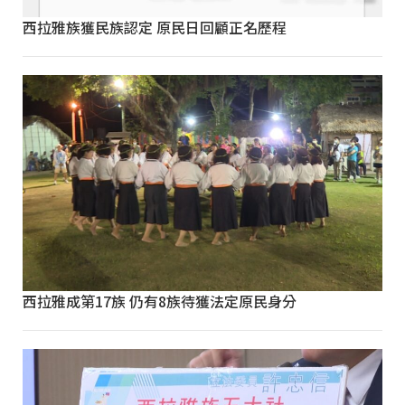
西拉雅族獲民族認定 原民日回顧正名歷程
西拉雅成第17族 仍有8族待獲法定原民身分