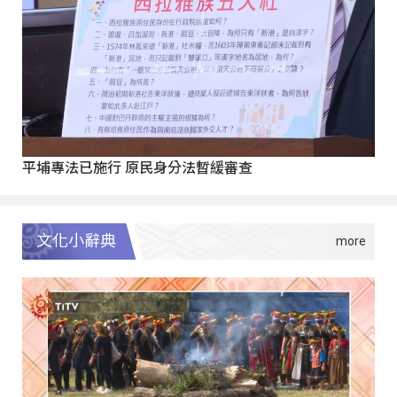
平埔專法已施行 原民身分法暫緩審查
文化小辭典