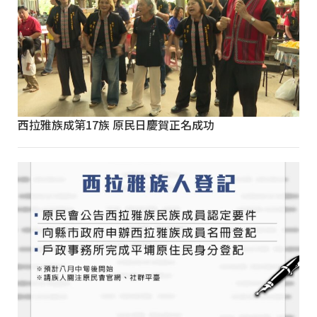
西拉雅族成第17族 原民日慶賀正名成功