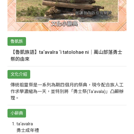
魯凱族
【魯凱族語】ta‘avalra ‘i tatolohae ni｜萬山部落勇士
祭的由來
文化介紹
傳統祖靈祭是一系列為期四個月的祭典，現今配合族人工
作求學濃縮為一天，並特別將「勇士祭(Ta‘avala)」凸顯辦
理。
小辭典
ta‘avalra
勇士成年禮