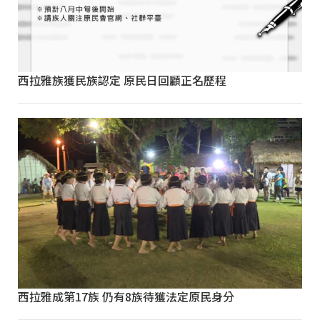
西拉雅族獲民族認定 原民日回顧正名歷程
西拉雅成第17族 仍有8族待獲法定原民身分