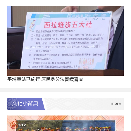
平埔專法已施行 原民身分法暫緩審查
文化小辭典