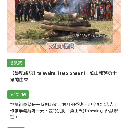
魯凱族
【魯凱族語】ta‘avalra ‘i tatolohae ni｜萬山部落勇士
祭的由來
文化介紹
傳統祖靈祭是一系列為期四個月的祭典，現今配合族人工
作求學濃縮為一天，並特別將「勇士祭(Ta‘avala)」凸顯辦
理。