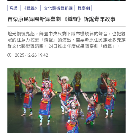
音樂
《織聲》
文化藝術舞蹈團
舞臺劇
苗栗原民舞團新舞臺劇 《織聲》訴說青年故事
燈光慢慢亮起，舞臺中央只剩下織布機規律的聲音，也把觀
眾的注意力拉進「織聲」的演出，苗栗縣原住民族及多元族
群文化藝術舞蹈團，24日推出年度成果舞臺劇「織聲」，透
過舞蹈、歌聲與戲劇的方式，交織成一段段原民青年的故
2025-12-26 19:42
事。