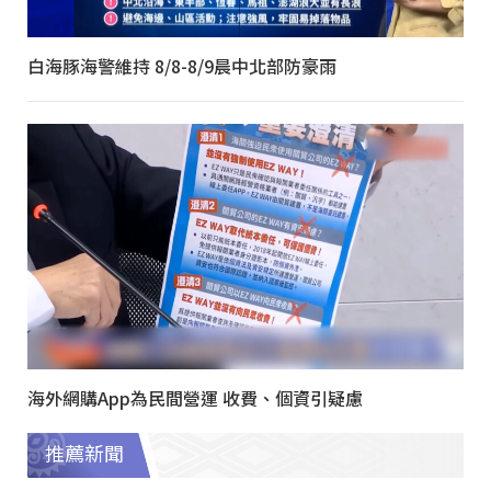
白海豚海警維持 8/8-8/9晨中北部防豪雨
海外網購App為民間營運 收費、個資引疑慮
推薦新聞