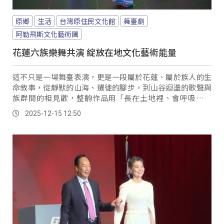
原鄉
生活
台灣原住民文化館
舞臺劇
阿勒飛斯文化藝術團
花蓮六族樂舞共演 綻放在地文化藝術能量
這不只是一場舞臺表演，更是一段屬於花蓮、屬於族人的生
命敘事，從靜默的山海、遷徙的腳步，到山谷迴盪的歌聲與
族群間的相見歡，整齣作品用「長在土地裡、會呼吸的文
化」訴說花蓮的故事，讓觀眾在劇院裡也能看見山海、看見
2025-12-15 12:50
族人的心。