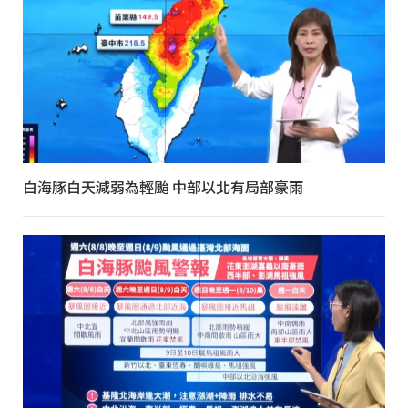
白海豚白天減弱為輕颱 中部以北有局部豪雨