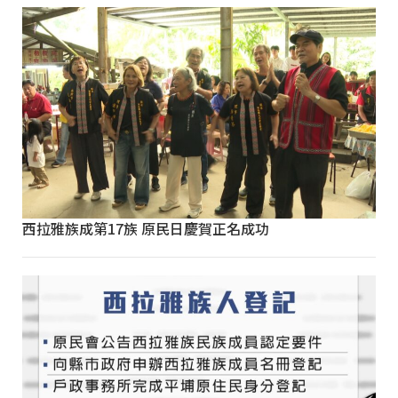
西拉雅族成第17族 原民日慶賀正名成功