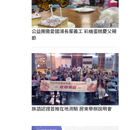
公益團邀愛國浦長輩義工 彩繪蛋糕慶父親
節
族語認證首推在地測驗 屏東舉辦說明會