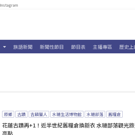
Instagram
族語新聞
新聞性節目
節目表
主播專區
歷史上
原鄉
古蹟
吉籟獵人
水璉生活博物館
水璉部落
舊糧倉
花蓮古蹟再+1！近半世紀舊糧倉換新衣 水璉部落觀光
亮點