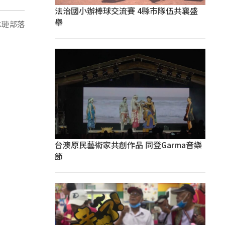
法治國小辦棒球交流賽 4縣市隊伍共襄盛
舉
水璉部落
台澳原民藝術家共創作品 同登Garma音樂
節