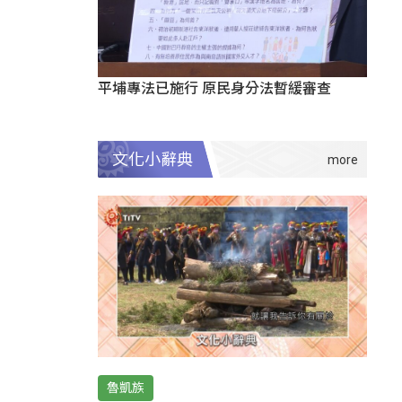
平埔專法已施行 原民身分法暫緩審查
文化小辭典
魯凱族