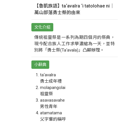
【魯凱族語】ta‘avalra ‘i tatolohae ni｜
萬山部落勇士祭的由來
文化介紹
傳統祖靈祭是一系列為期四個月的祭典，
現今配合族人工作求學濃縮為一天，並特
別將「勇士祭(Ta‘avala)」凸顯辦理。
小辭典
ta‘avalra
勇士成年禮
molapangolai
祖靈祭
asavasavahe
男性青年
atamatama
父字輩的稱呼