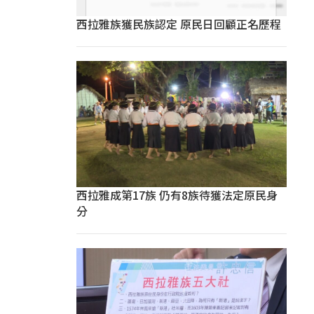
西拉雅族獲民族認定 原民日回顧正名歷程
西拉雅成第17族 仍有8族待獲法定原民身
分