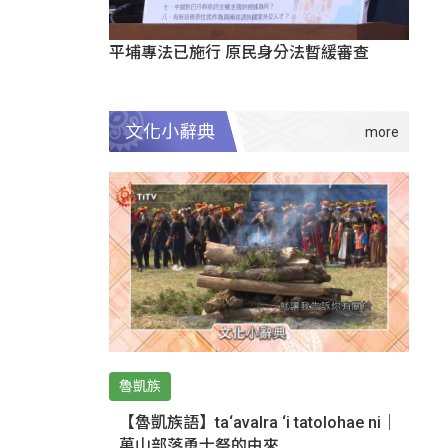
平埔專法已施行 原民身分法暫緩審查
文化小辭典
魯凱族
【魯凱族語】ta‘avalra ‘i tatolohae ni｜
萬山部落勇士祭的由來