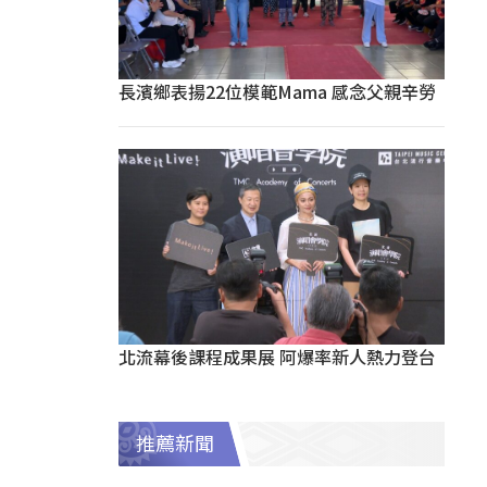
長濱鄉表揚22位模範Mama 感念父親辛勞
北流幕後課程成果展 阿爆率新人熱力登台
推薦新聞