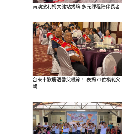
南澳撒利姆文健站揭牌 多元課程陪伴長者
台東市歡慶溫馨父親節！ 表揚71位模範父
親