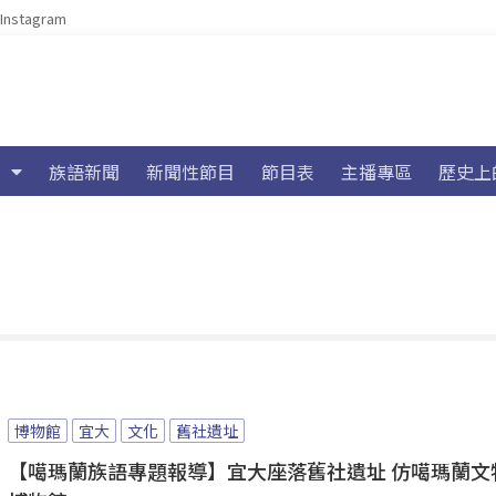
Instagram
族語新聞
新聞性節目
節目表
主播專區
歷史上
博物館
宜大
文化
舊社遺址
【噶瑪蘭族語專題報導】宜大座落舊社遺址 仿噶瑪蘭文