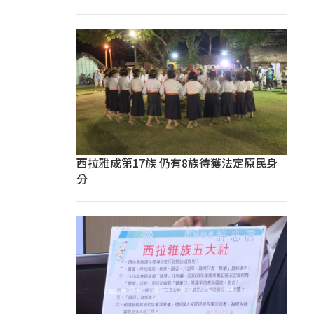
西拉雅成第17族 仍有8族待獲法定原民身
分