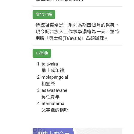
文化介紹
傳統祖靈祭是一系列為期四個月的祭典，
現今配合族人工作求學濃縮為一天，並特
別將「勇士祭(Ta‘avala)」凸顯辦理。
小辭典
ta‘avalra
勇士成年禮
molapangolai
祖靈祭
asavasavahe
男性青年
atamatama
父字輩的稱呼
歷史上的今天