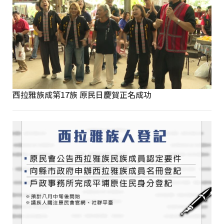
西拉雅族成第17族 原民日慶賀正名成功