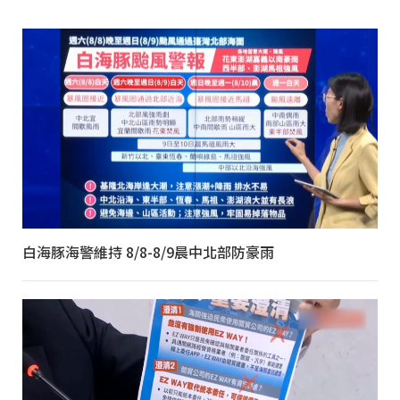
白海豚海警維持 8/8-8/9晨中北部防豪雨