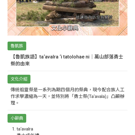
魯凱族
【魯凱族語】ta‘avalra ‘i tatolohae ni｜萬山部落勇士
祭的由來
文化介紹
傳統祖靈祭是一系列為期四個月的祭典，現今配合族人工
作求學濃縮為一天，並特別將「勇士祭(Ta‘avala)」凸顯辦
理。
小辭典
ta‘avalra