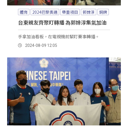
體育
2024巴黎奧運
舉重項目
郭婞淳
銅牌
台東親友齊聚盯轉播 為郭婞淳集氣加油
手拿加油看板，在電視機前緊盯賽事轉播。
2024-08-09 12:05