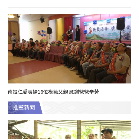
南投仁愛表揚16位模範父親 感謝爸爸辛勞
推薦新聞