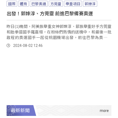
國際
體育
巴黎奧運
方莞靈
舉重項目
郭婞淳
出發！郭婞淳、方莞靈 前進巴黎備賽奧運
昨日(1)晚間，阿美族舉重女神郭婞淳、鄒族舉重好手方莞靈
和跆拳道國手羅嘉翎，在粉絲們熱情的送機中，和最後一批
啟程的奧運國手一起從桃園機場出發，前往巴黎為奧運備
賽。
2024-08-02 12:46
最新新聞