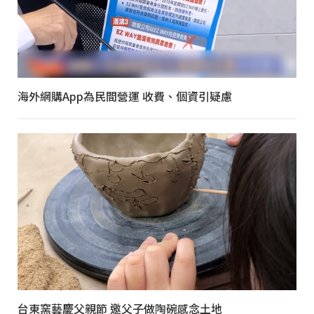
海外網購App為民間營運 收費、個資引疑慮
台東窯藝慶父親節 邀父子做陶碗感念土地