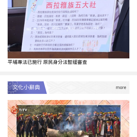
平埔專法已施行 原民身分法暫緩審查
文化小辭典