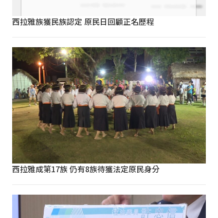
西拉雅族獲民族認定 原民日回顧正名歷程
西拉雅成第17族 仍有8族待獲法定原民身分