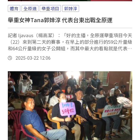
體育
全原運
舉重項目
郭婞淳
舉重女神Tana郭婞淳 代表台東出戰全原運
記者 ljavaus（楊高潔）：「好的主播，全原運舉重項目今天
（22）來到第二天的賽事，在早上的部分進行的59公斤量級
和64公斤量級的女子公開組，而其中最大的看點就是代表台
東縣出賽的Tana郭婞淳；而在賽場上郭婞淳也不負眾望以抓
2025-03-22 12:06
舉85公斤、挺舉105公斤，總計190公斤，將金牌穩穩地放進
自己的口袋，也讓我們透過畫面來看她稍早的比賽狀況。