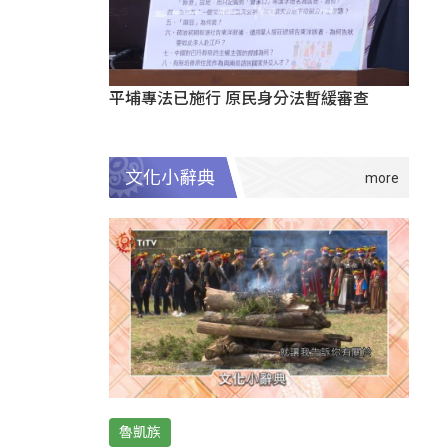
平埔專法已施行 原民身分法暫緩審查
文化小辭典
魯凱族