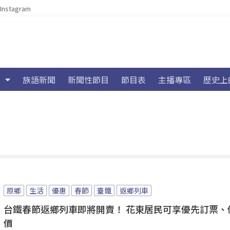
Instagram
族語新聞
新聞性節目
節目表
主播專區
歷史上
原鄉
生活
優惠
春節
臺鐵
返鄉列車
台鐵春節返鄉列車即將開賣！ 花東居民可享優先訂票、
價