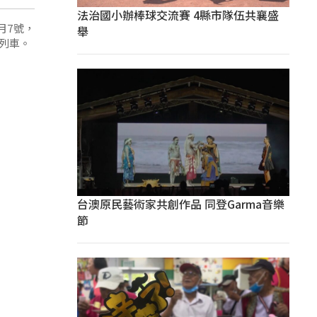
法治國小辦棒球交流賽 4縣市隊伍共襄盛
月7號，
舉
鄉列車。
台澳原民藝術家共創作品 同登Garma音樂
節