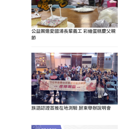
公益團邀愛國浦長輩義工 彩繪蛋糕慶父親
節
族語認證首推在地測驗 屏東舉辦說明會