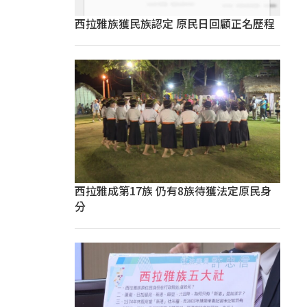
西拉雅族獲民族認定 原民日回顧正名歷程
西拉雅成第17族 仍有8族待獲法定原民身
分