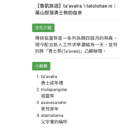
【魯凱族語】ta‘avalra ‘i tatolohae ni｜
萬山部落勇士祭的由來
文化介紹
傳統祖靈祭是一系列為期四個月的祭典，
現今配合族人工作求學濃縮為一天，並特
別將「勇士祭(Ta‘avala)」凸顯辦理。
小辭典
ta‘avalra
勇士成年禮
molapangolai
祖靈祭
asavasavahe
男性青年
atamatama
父字輩的稱呼