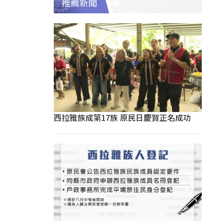
推薦新聞
西拉雅族成第17族 原民日慶賀正名成功