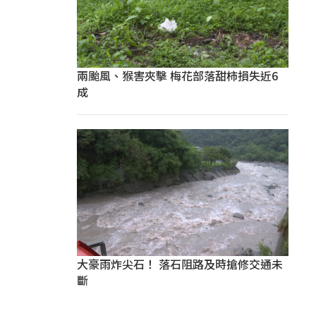
兩颱風、猴害夾擊 梅花部落甜柿損失近6
成
大豪雨炸尖石！ 落石阻路及時搶修交通未
斷