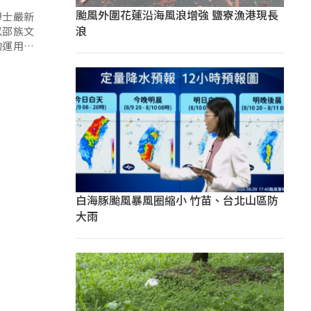
颱風外圍花蓮沿海風浪增強 鹽寮漁港現長
博士嚴新
浪
以邵族文
的運用與
白海豚颱風暴風圈縮小 竹苗、台北山區防
大雨