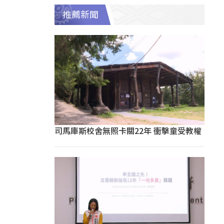
推薦新聞
司馬庫斯校舍無照卡關22年 衝擊童受教權