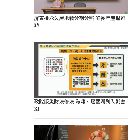
屏東推永久屋地籍分割分照 解長年產權難
題
政院版災防法修法 海嘯、堰塞湖列入災害
別