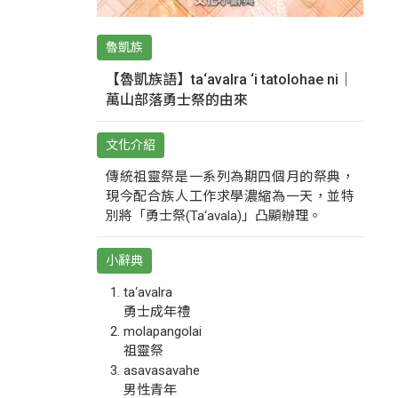
魯凱族
【魯凱族語】ta‘avalra ‘i tatolohae ni｜
萬山部落勇士祭的由來
文化介紹
傳統祖靈祭是一系列為期四個月的祭典，
現今配合族人工作求學濃縮為一天，並特
別將「勇士祭(Ta‘avala)」凸顯辦理。
小辭典
ta‘avalra
勇士成年禮
molapangolai
祖靈祭
asavasavahe
男性青年