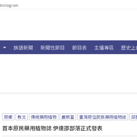
Instagram
族語新聞
新聞性節目
節目表
主播專區
歷史上
原鄉
教文
傳統藥用植物
嚴新富
臺灣原住民族藥用植物誌
邵
首本原民藥用植物誌 伊達邵部落正式發表