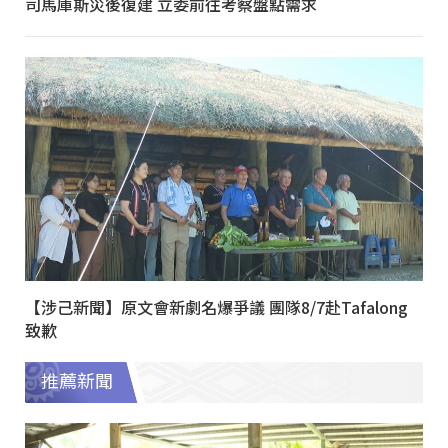
司馬庫斯災後復建 立委前往考察盤點需求
【涉己新聞】原文會新劇名爆爭議 團隊8/7赴Tafalong
致歉
推薦新聞