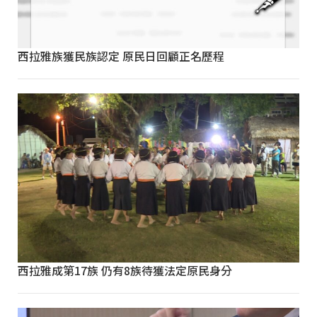
西拉雅族獲民族認定 原民日回顧正名歷程
西拉雅成第17族 仍有8族待獲法定原民身分