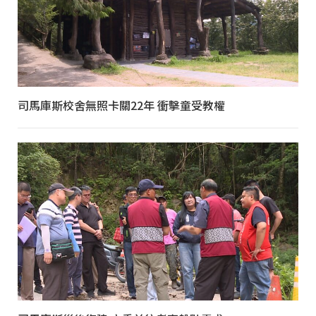
司馬庫斯校舍無照卡關22年 衝擊童受教權