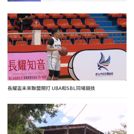
長耀盃未來聯盟開打 UBA和SBL同場競技