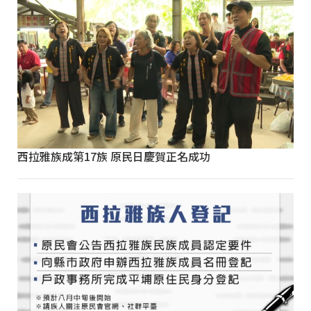
西拉雅族成第17族 原民日慶賀正名成功