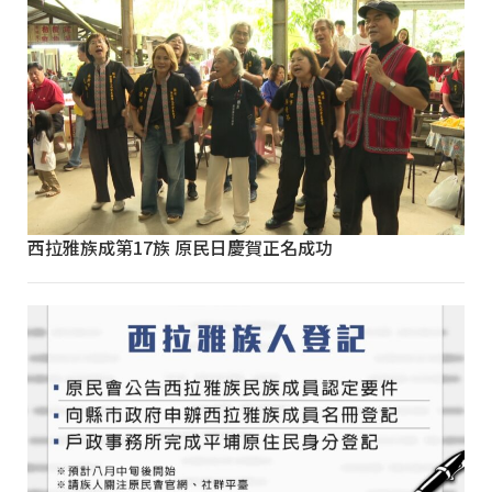
西拉雅族成第17族 原民日慶賀正名成功