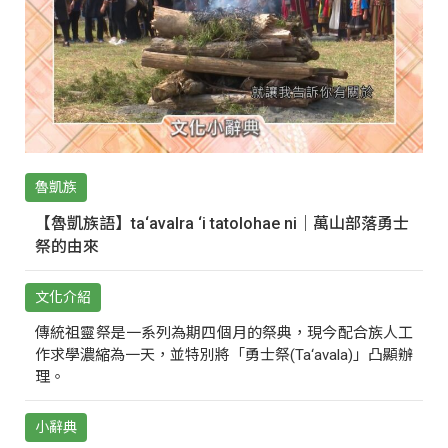
魯凱族
【魯凱族語】ta‘avalra ‘i tatolohae ni｜萬山部落勇士
祭的由來
文化介紹
傳統祖靈祭是一系列為期四個月的祭典，現今配合族人工
作求學濃縮為一天，並特別將「勇士祭(Ta‘avala)」凸顯辦
理。
小辭典