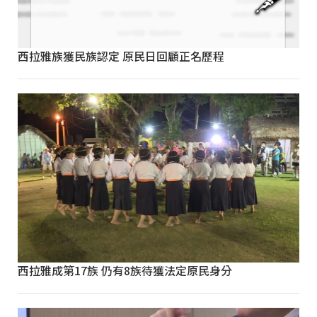
西拉雅族獲民族認定 原民日回顧正名歷程
西拉雅成第17族 仍有8族待獲法定原民身分