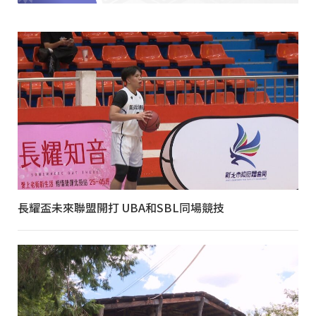
長耀盃未來聯盟開打 UBA和SBL同場競技