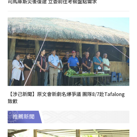
司馬庫斯災後復建 立委前往考察盤點需求
【涉己新聞】原文會新劇名爆爭議 團隊8/7赴Tafalong
致歉
推薦新聞