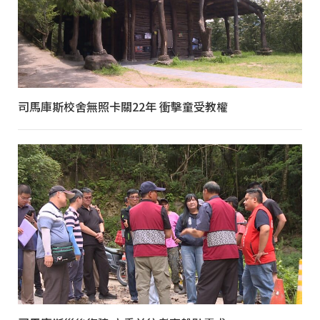
司馬庫斯校舍無照卡關22年 衝擊童受教權