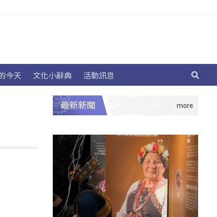
的今天
文化小辭典
活動訊息
最新新聞