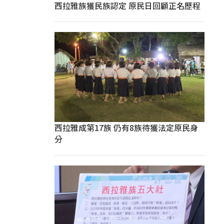
西拉雅族獲民族認定 原民日回顧正名歷程
西拉雅成第17族 仍有8族待獲法定原民身
分