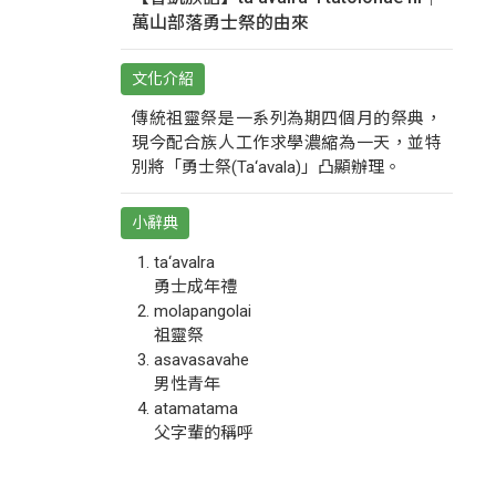
萬山部落勇士祭的由來
文化介紹
傳統祖靈祭是一系列為期四個月的祭典，
現今配合族人工作求學濃縮為一天，並特
別將「勇士祭(Ta‘avala)」凸顯辦理。
小辭典
ta‘avalra
勇士成年禮
molapangolai
祖靈祭
asavasavahe
男性青年
atamatama
父字輩的稱呼