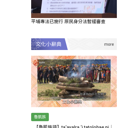
平埔專法已施行 原民身分法暫緩審查
文化小辭典
魯凱族
【魯凱族語】ta‘avalra ‘i tatolohae ni｜