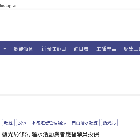
Instagram
族語新聞
新聞性節目
節目表
主播專區
歷史上
政經
投保
水域遊憩管理辦法
自由潛水教練
觀光局
觀光局修法 潛水活動業者應替學員投保