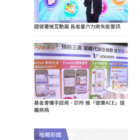
國健署推互動展 長者量六力揪失能警訊
基金會攜手超商、診所 推「健康ACE」遠
離疾病
推薦新聞