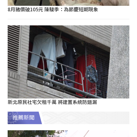
8月豬價破105元 陳駿季：為節慶短期現象
新北原民社宅欠租千萬 將建置系統防錯漏
推薦新聞