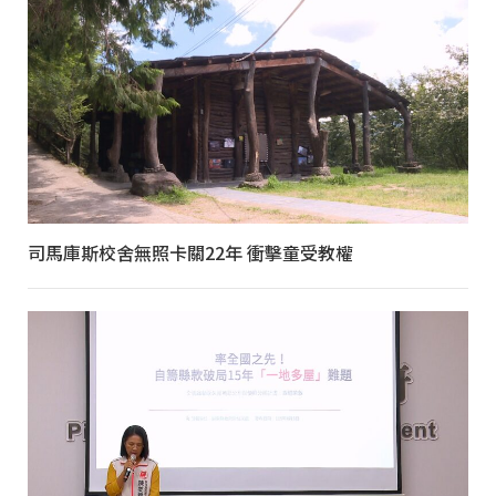
司馬庫斯校舍無照卡關22年 衝擊童受教權