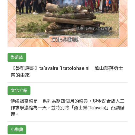
魯凱族
【魯凱族語】ta‘avalra ‘i tatolohae ni｜萬山部落勇士
祭的由來
文化介紹
傳統祖靈祭是一系列為期四個月的祭典，現今配合族人工
作求學濃縮為一天，並特別將「勇士祭(Ta‘avala)」凸顯辦
理。
小辭典