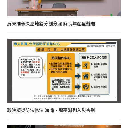
屏東推永久屋地籍分割分照 解長年產權難題
政院版災防法修法 海嘯、堰塞湖列入災害別