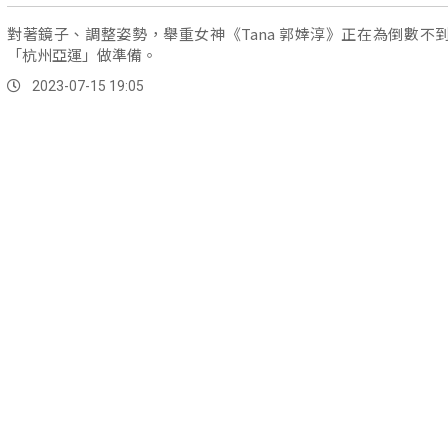
對著鏡子、調整姿勢，舉重女神《Tana 郭婞淳》正在為倒數不
「杭州亞運」做準備。
2023-07-15 19:05