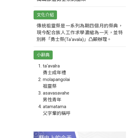
文化介紹
傳統祖靈祭是一系列為期四個月的祭典，
現今配合族人工作求學濃縮為一天，並特
別將「勇士祭(Ta‘avala)」凸顯辦理。
小辭典
ta‘avalra
勇士成年禮
molapangolai
祖靈祭
asavasavahe
男性青年
atamatama
父字輩的稱呼
歷史上的今天