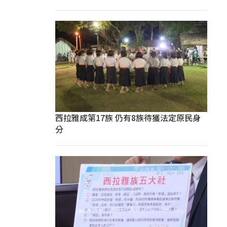
西拉雅成第17族 仍有8族待獲法定原民身
分