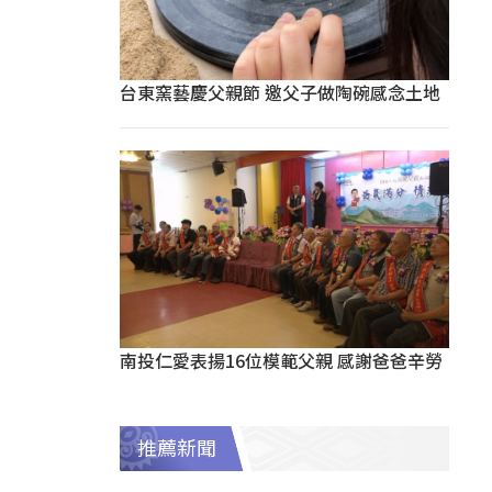
台東窯藝慶父親節 邀父子做陶碗感念土地
南投仁愛表揚16位模範父親 感謝爸爸辛勞
推薦新聞