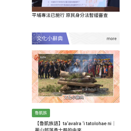
平埔專法已施行 原民身分法暫緩審查
文化小辭典
魯凱族
【魯凱族語】ta‘avalra ‘i tatolohae ni｜
萬山部落勇士祭的由來