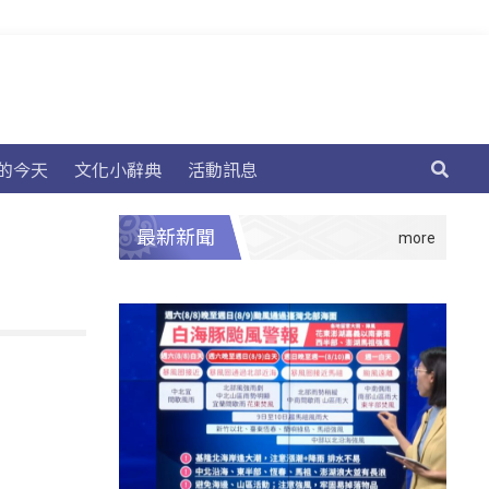
的今天
文化小辭典
活動訊息
最新新聞