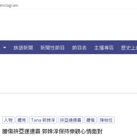
Instagram
族語新聞
新聞性節目
節目表
主播專區
歷史上
人物
體育
Tana 郭婞淳
拚亞運連霸
腰傷
陳柏任
腰傷拚亞運連霸 郭婞淳保持樂觀心情面對