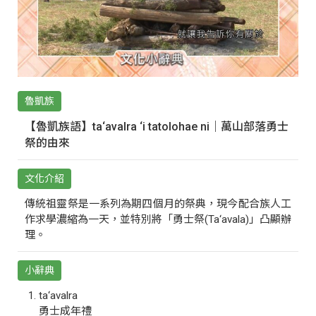
魯凱族
【魯凱族語】ta‘avalra ‘i tatolohae ni｜萬山部落勇士
祭的由來
文化介紹
傳統祖靈祭是一系列為期四個月的祭典，現今配合族人工
作求學濃縮為一天，並特別將「勇士祭(Ta‘avala)」凸顯辦
理。
小辭典
ta‘avalra
勇士成年禮