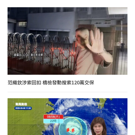
范織欽涉索回扣 橋檢發動搜索120萬交保