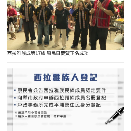
西拉雅族成第17族 原民日慶賀正名成功