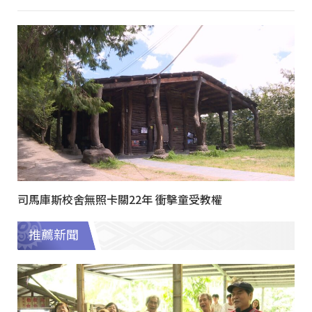
司馬庫斯校舍無照卡關22年 衝擊童受教權
推薦新聞