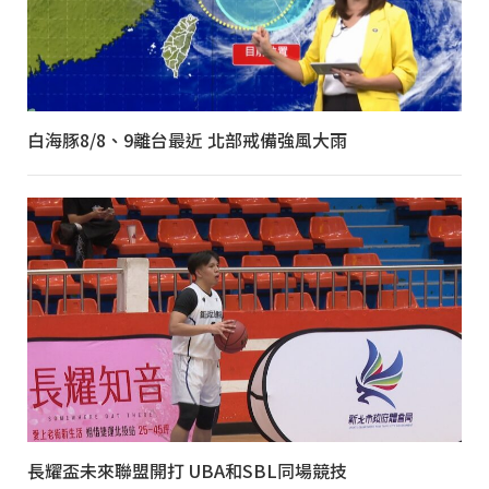
白海豚8/8、9離台最近 北部戒備強風大雨
長耀盃未來聯盟開打 UBA和SBL同場競技