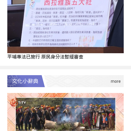
平埔專法已施行 原民身分法暫緩審查
文化小辭典