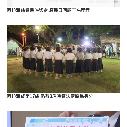
西拉雅族獲民族認定 原民日回顧正名歷程
西拉雅成第17族 仍有8族待獲法定原民身分